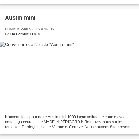
d’avoir un chat pendant vos...
Austin mini
Publié le 24/07/2015 à 16:35
Par
la Famille LOUX
Nouveau look pour notre Austin mini 1000 façon voiture de course avec
notre logo écureuil. Le MADE IN PÉRIGORD !* Retrouvez nous sur les
routes de Dordogne, Haute-Vienne et Corrèze. Nous pouvons être présents
pour les manifestations de véhicules anciens...