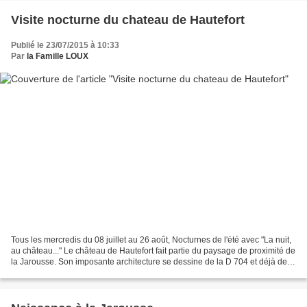
Visite nocturne du chateau de Hautefort
Publié le 23/07/2015 à 10:33
Par
la Famille LOUX
Tous les mercredis du 08 juillet au 26 août, Nocturnes de l'été avec "La nuit,
au château..." Le château de Hautefort fait partie du paysage de proximité de
la Jarousse. Son imposante architecture se dessine de la D 704 et déjà de
loin nous fait rêver....