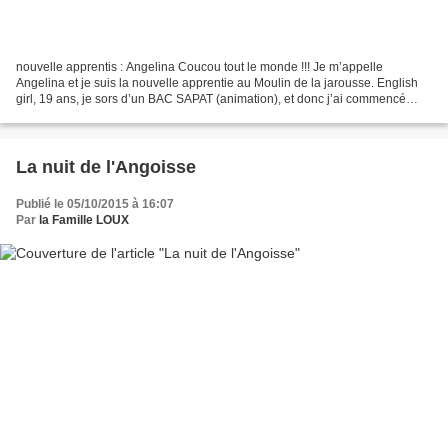
nouvelle apprentis : Angelina Coucou tout le monde !!! Je m’appelle
Angelina et je suis la nouvelle apprentie au Moulin de la jarousse. English
girl, 19 ans, je sors d’un BAC SAPAT (animation), et donc j’ai commencé
mon BTS tourisme en Septembre 2015...
La nuit de l'Angoisse
Publié le 05/10/2015 à 16:07
Par
la Famille LOUX