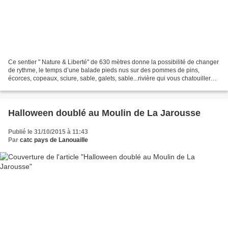
Ce sentier " Nature & Liberté" de 630 mètres donne la possibilité de changer
de rythme, le temps d’une balade pieds nus sur des pommes de pins,
écorces, copeaux, sciure, sable, galets, sable...rivière qui vous chatouilleront
les pieds et offriront peut...
Halloween doublé au Moulin de La Jarousse
Publié le 31/10/2015 à 11:43
Par
catc pays de Lanouaille