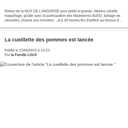
Retour de la NUIT DE L'ANGOISSE pour petits et grands. Ateliers créatifs,
maquillage, goûter avec la participation des Madeleines BIJOU, taillage de
citrouilles, chasse aux monstres....et à 20 heures feu d'artifice au dessus de
l'étang. Vin chaud et soupe...
La cueillette des pommes est lancée
Publié le 23/09/2015 à 15:23
Par
la Famille LOUX