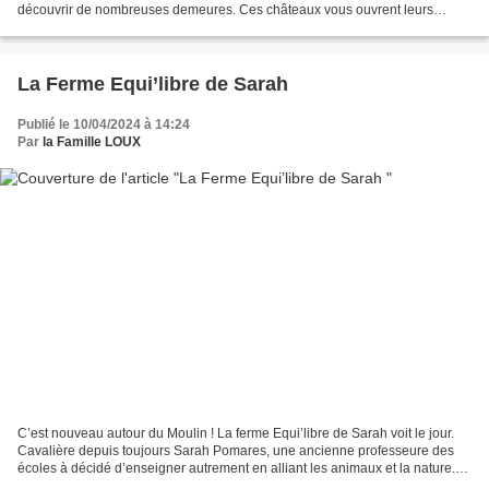
découvrir de nombreuses demeures. Ces châteaux vous ouvrent leurs
portes et vous proposent des animations (vol...
La Ferme Equi’libre de Sarah
Publié le 10/04/2024 à 14:24
Par
la Famille LOUX
C’est nouveau autour du Moulin ! La ferme Equi’libre de Sarah voit le jour.
Cavalière depuis toujours Sarah Pomares, une ancienne professeure des
écoles à décidé d’enseigner autrement en alliant les animaux et la nature.
Aujourd’hui monitrice d’équitation,...