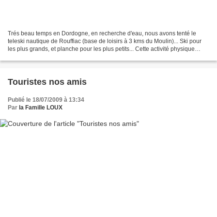
Trés beau temps en Dordogne, en recherche d'eau, nous avons tenté le
teleski nautique de Rouffiac (base de loisirs à 3 kms du Moulin)... Ski pour
les plus grands, et planche pour les plus petits... Cette activité physique
permet à tous de s'amuser et...
Touristes nos amis
Publié le 18/07/2009 à 13:34
Par
la Famille LOUX