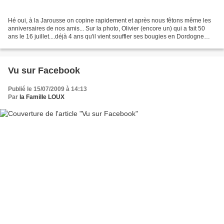
Hé oui, à la Jarousse on copine rapidement et après nous fêtons même les
anniversaires de nos amis... Sur la photo, Olivier (encore un) qui a fait 50
ans le 16 juillet....déjà 4 ans qu'il vient souffler ses bougies en Dordogne
avec sa petite famille (femme...
Vu sur Facebook
Publié le 15/07/2009 à 14:13
Par
la Famille LOUX