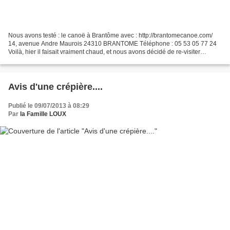
Nous avons testé : le canoë à Brantôme avec : http://brantomecanoe.com/
14, avenue Andre Maurois 24310 BRANTOME Téléphone : 05 53 05 77 24
Voilà, hier il faisait vraiment chaud, et nous avons décidé de re-visiter
BRANTOME, à peine à une heure de route...
Avis d'une crépière....
Publié le 09/07/2013 à 08:29
Par
la Famille LOUX