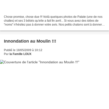
Chose promise, chose due !!! Voilà quelques photos de Patate (une de nos
chattes) et ses 3 bébés qu'elle a fait fin avril... Si vous avez des idées de
"noms" n'hésitez pas à donner votre avis. Nos petits chatons sont à donner
contre bons soins... contactez...
Innondation au Moulin !!!
Publié le 18/05/2009 à 10:12
Par
la Famille LOUX