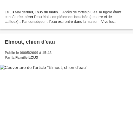
Le 13 Mai dernier, 1h35 du matin.... Après de fortes pluies, la rigole étant
censée récupérer l'eau était complétement bouchée (de terre et de
cailloux)... Par conséquent, l'eau est rentré dans la maison ! Vive les
serviettes éponges !!!!!!!!!!! Un énorme...
Elmout, chien d'eau
Publié le 08/05/2009 à 15:48
Par
la Famille LOUX