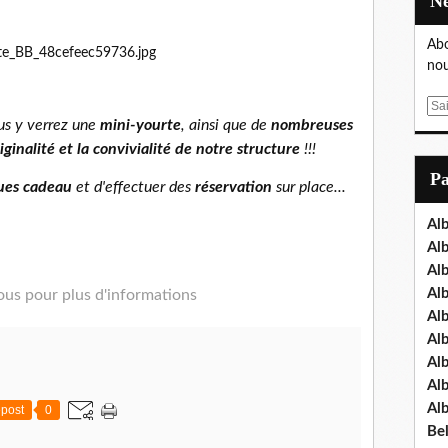
Abo
nou
E
ous y verrez une
mini-yourte
, ainsi que de
nombreuses
m
a
iginalité et la convivialité de notre structure
!!!
i
P
ues cadeau
et d'effectuer des
réservation
sur place...
l
Al
Al
Al
Al
us pour plus d'informations
Al
Al
Al
Al
Al
post
0
Bel