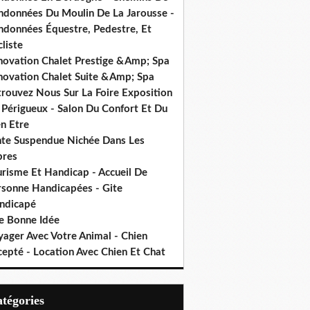
ndonnées Du Moulin De La Jarousse -
ndonnées Équestre, Pedestre, Et
liste
novation Chalet Prestige &Amp; Spa
novation Chalet Suite &Amp; Spa
trouvez Nous Sur La Foire Exposition
 Périgueux - Salon Du Confort Et Du
n Etre
nte Suspendue Nichée Dans Les
bres
urisme Et Handicap - Accueil De
rsonne Handicapées - Gite
ndicapé
e Bonne Idée
yager Avec Votre Animal - Chien
cepté - Location Avec Chien Et Chat
Catégories