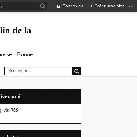
Connexion
+
Créer mon blog
in de la
ousse... Bonne
uivez-moi
via RSS