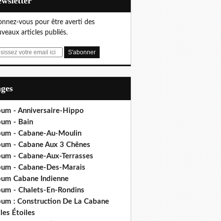
Newsletter
nnez-vous pour être averti des
veaux articles publiés.
ages
bum - Anniversaire-Hippo
bum - Bain
bum - Cabane-Au-Moulin
bum - Cabane Aux 3 Chênes
bum - Cabane-Aux-Terrasses
bum - Cabane-Des-Marais
bum Cabane Indienne
bum - Chalets-En-Rondins
bum : Construction De La Cabane
les Étoiles