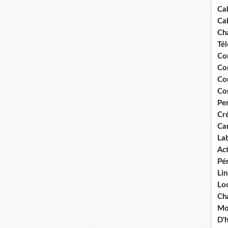
Ca
Ca
Ch
Té
Co
Co
Co
Co
Pe
Cré
Ca
La
Act
Pér
Lin
Loc
Cha
Mou
D'