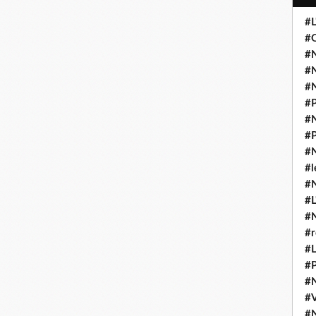
#L
#O
#N
#N
#N
#P
#N
#P
#N
#l
#
#L
#
#r
#L
#P
#
#
#