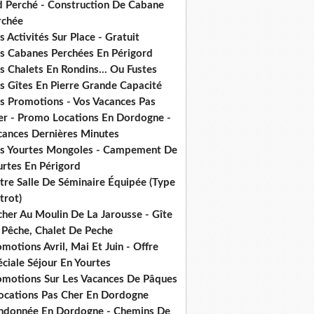
d Perché - Construction De Cabane
rchée
 Activités Sur Place - Gratuit
s Cabanes Perchées En Périgord
 Chalets En Rondins... Ou Fustes
s Gîtes En Pierre Grande Capacité
s Promotions - Vos Vacances Pas
er - Promo Locations En Dordogne -
cances Dernières Minutes
s Yourtes Mongoles - Campement De
urtes En Périgord
tre Salle De Séminaire Équipée (Type
trot)
cher Au Moulin De La Jarousse - Gîte
 Pêche, Chalet De Peche
motions Avril, Mai Et Juin - Offre
ciale Séjour En Yourtes
omotions Sur Les Vacances De Pâques
Locations Pas Cher En Dordogne
ndonnée En Dordogne - Chemins De