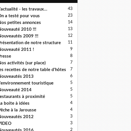
43
'actualité - les travaux...
23
n a testé pour vous
14
os petites annonces
13
ouveauté 2010 !!!
12
ouveautés 2009 !!!
11
résentation de notre structure
9
ouveauté 2011 !
8
resse
7
os activités (sur place)
7
es recettes de notre table d'hôtes
6
Nouveautés 2013
5
'environnement touristique
5
Nouveauté 2014
5
estaurants à proximité
4
a boite à idées
4
êche à la Jarousse
3
Nouveautés 2012
3
VIDEO
2
Nouveautés 2016