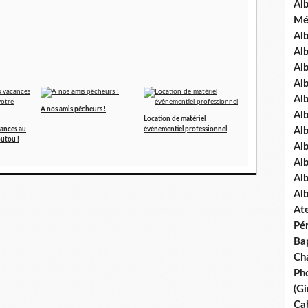
Al
Mé
Al
Al
Alb
Al
Al
A nos amis pêcheurs !
Al
Location de matériel
Alb
cances au
évènementiel professionnel
outou !
Al
Al
Al
Al
Ate
Pé
Ba
Ch
Pho
(Gi
Ca