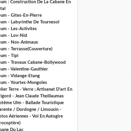
bum : Construction De La Cabane En
tal
bum - Gites-En-Pierre
bum - Labyrinthe De Tournesol
um - Les-Activites
bum - Lov-Nid
bum - Nos-Animaux
bum - Terrasse(Couverture)
um - Tipi
bum - Travaux Cabane-Bollywood
bum - Valentine-Gauthier
bum - Vidange-Etang
bum - Yourtes-Mongoles
lier Terre - Verre ; Artisanat D'art En
rigord - Jean Claude Theillaumas
ptême Ulm - Ballade Touristique
arente / Dordogne / Limousin -
tos Aériennes - Vol En Autogire
rocoptère)
bane Du Lac