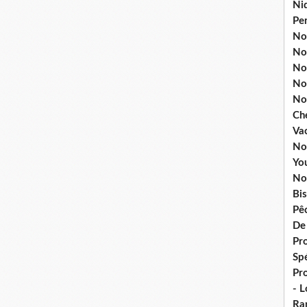
Ni
Pe
Nos
No
Nos
No
No
Ch
Va
No
Yo
No
Bis
Pê
De
Pro
Spé
Pr
- 
Ra