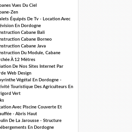
banes Vues Du Ciel
bane-Zen
alets Équipés De Tv - Location Avec
lévision En Dordogne
nstruction Cabane Bali
nstruction Cabane Borneo
nstruction Cabane Java
nstruction Du Module, Cabane
rchée À 12 Mètres
ation De Nos Sites Internet Par
rde Web Design
byrinthe Végétal En Dordogne -
ivité Touristique Des Agriculteurs En
igord Vert
ks
ation Avec Piscine Couverte Et
uffée - Abris Haut
lin De La Jarousse - Structure
hébergements En Dordogne