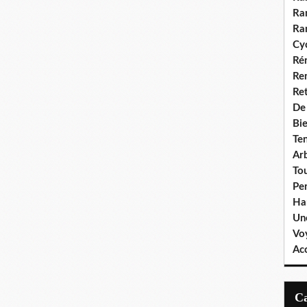
Ra
Ra
Cyc
Ré
Re
Re
De
Bie
Te
Ar
To
Pe
Ha
Un
Vo
Ac