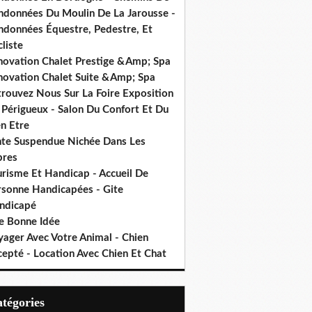
ndonnées Du Moulin De La Jarousse -
ndonnées Équestre, Pedestre, Et
liste
novation Chalet Prestige &Amp; Spa
novation Chalet Suite &Amp; Spa
trouvez Nous Sur La Foire Exposition
 Périgueux - Salon Du Confort Et Du
n Etre
nte Suspendue Nichée Dans Les
bres
urisme Et Handicap - Accueil De
rsonne Handicapées - Gite
ndicapé
e Bonne Idée
yager Avec Votre Animal - Chien
cepté - Location Avec Chien Et Chat
Catégories