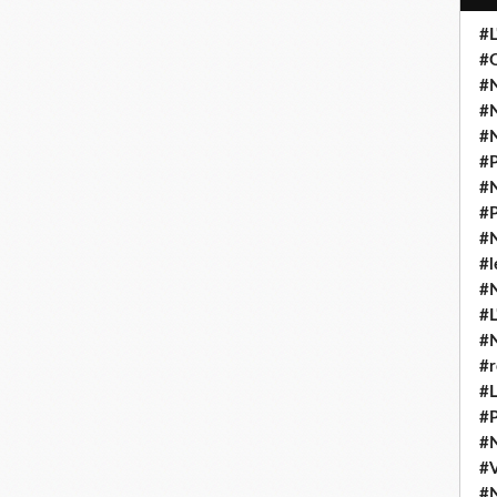
#L
#O
#N
#N
#N
#P
#N
#P
#N
#l
#
#L
#
#r
#L
#P
#
#
#