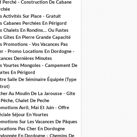
d Perché - Construction De Cabane
rchée
 Activités Sur Place - Gratuit
s Cabanes Perchées En Périgord
 Chalets En Rondins... Ou Fustes
s Gîtes En Pierre Grande Capacité
s Promotions - Vos Vacances Pas
er - Promo Locations En Dordogne -
cances Dernières Minutes
s Yourtes Mongoles - Campement De
urtes En Périgord
tre Salle De Séminaire Équipée (Type
trot)
cher Au Moulin De La Jarousse - Gîte
 Pêche, Chalet De Peche
motions Avril, Mai Et Juin - Offre
ciale Séjour En Yourtes
omotions Sur Les Vacances De Pâques
Locations Pas Cher En Dordogne
ndonnée En Dordogne - Chemins De