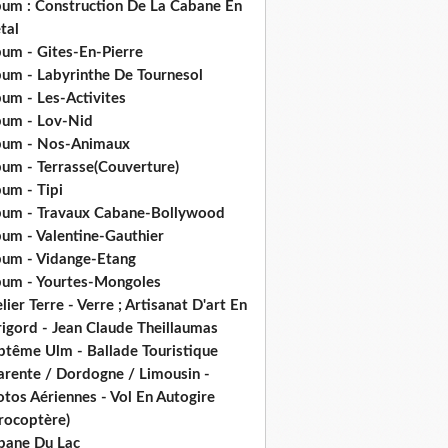
bum : Construction De La Cabane En
tal
bum - Gites-En-Pierre
bum - Labyrinthe De Tournesol
um - Les-Activites
bum - Lov-Nid
bum - Nos-Animaux
bum - Terrasse(Couverture)
um - Tipi
bum - Travaux Cabane-Bollywood
bum - Valentine-Gauthier
bum - Vidange-Etang
bum - Yourtes-Mongoles
lier Terre - Verre ; Artisanat D'art En
rigord - Jean Claude Theillaumas
ptême Ulm - Ballade Touristique
arente / Dordogne / Limousin -
tos Aériennes - Vol En Autogire
rocoptère)
bane Du Lac