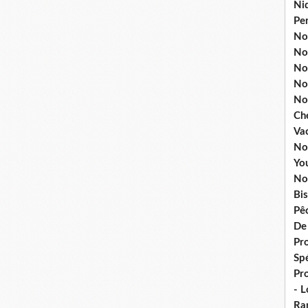
Ni
Pe
Nos
No
Nos
No
No
Ch
Va
No
Yo
No
Bis
Pê
De
Pro
Spé
Pr
- 
Ra