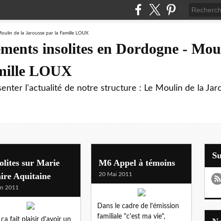
ments insolites en Dordogne - Moul
amille LOUX
enter l'actualité de notre structure : Le Moulin de la Jar
S
olites sur Marie
M6 Appel à témoins
ire Aquitaine
20 Mai 2011
in 2011
Dans le cadre de l'émission
familiale "c'est ma vie",
ça fait plaisir d'avoir un