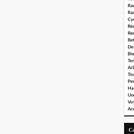
Ra
Ra
Cyc
Ré
Re
Re
De
Bie
Te
Ar
To
Pe
Ha
Un
Vo
Ac