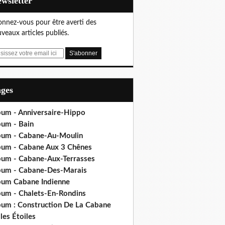
Newsletter
nnez-vous pour être averti des
veaux articles publiés.
ages
bum - Anniversaire-Hippo
bum - Bain
bum - Cabane-Au-Moulin
bum - Cabane Aux 3 Chênes
bum - Cabane-Aux-Terrasses
bum - Cabane-Des-Marais
bum Cabane Indienne
bum - Chalets-En-Rondins
bum : Construction De La Cabane
les Étoiles