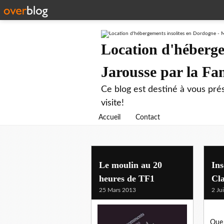
Location d'héberge
Jarousse par la F
Ce blog est destiné à vous prés
visite!
Accueil
Contact
presse
Le moulin au 20
Ins
heures de TF1
Cla
25 Mars 2013
2 Ju
Que 