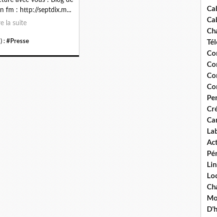
Ca
in fm : http://septdix.m...
Ca
re la suite
Ch
) :
#Presse
Té
Co
Co
Co
Co
Pe
Cré
Ca
La
Act
Pér
Lin
Loc
Cha
Mou
D'