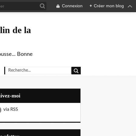
Connexion
+
Créer mon blog
in de la
ousse... Bonne
uivez-moi
via RSS