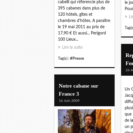
cabelli qui réferencie plus de
le j
395 cabanes dans plus de
Pour 
120 hôtels, gîtes et
Li
chambres d'hôtes. A paraître
le 19 mai 2011 au prix de
Tag(s
17,90 € Et aussi... Perigord
100 Lieux...
Lire la suite
Re
Tag(s) :
#Presse
F
26 A
Notre cabane sur
Un 
France 3
Jacq
16 Juin 2009
diff
plus
que 
de la
un p
stru