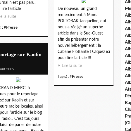
Al
ournal n'est pas paru.
Mé
lire l'article
De nouveau un grand
remerciement à Mme.
Al
re la suite
POLTORAK Jacqueline, qui
Al
nous a rédigé un superbe
) :
#Presse
Alb
article dans le Sud-Ouest
Al
afin de présenter notre
Al
nouvel hébergement : la
Al
Cabane Flottante ! Cliquez ici
portage sur Kaolin
Alb
pour lire l'article !!!
m
Al
Lire la suite
Al
oût 2009
Al
Tag(s) :
#Presse
Al
GRAND MERCI à
Ate
ues pour le reportage
Pé
usé sur Kaolin et sur
Ba
ieurs radios locales, ainsi
Ch
pour l'article sur le blog
Pho
 radio... C'est toujours
(Gi
laisir de parler de notre
Ca
cture avec vous ! Blog de