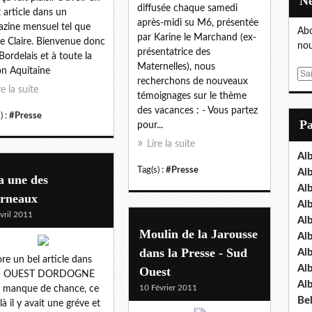
diffusée chaque samedi
t article dans un
après-midi su M6, présentée
zine mensuel tel que
Abo
par Karine le Marchand (ex-
e Claire. Bienvenue donc
nou
présentatrice des
Bordelais et à toute la
Maternelles), nous
on Aquitaine
E
recherchons de nouveaux
m
re la suite
témoignages sur le thème
a
des vacances : - Vous partez
) :
#Presse
i
P
pour...
l
Lire la suite
Al
Tag(s) :
#Presse
Al
a une des
Al
urneaux
Al
vril 2011
Al
Moulin de la Jarousse
Al
dans la Presse - Sud
Al
re un bel article dans
Al
Ouest
 OUEST DORDOGNE
Al
10 Février 2011
 manque de chance, ce
Bel
là il y avait une gréve et