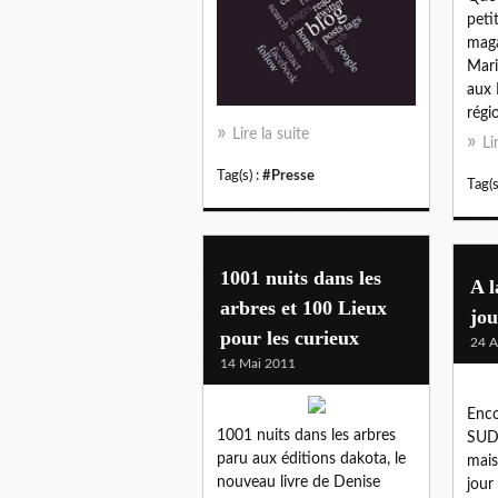
peti
maga
Mari
aux 
régi
Lire la suite
Li
Tag(s) :
#Presse
Tag(s
1001 nuits dans les
A l
arbres et 100 Lieux
jo
pour les curieux
24 A
14 Mai 2011
Enco
1001 nuits dans les arbres
SUD
paru aux éditions dakota, le
mais
nouveau livre de Denise
jour 