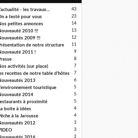
43
'actualité - les travaux...
23
n a testé pour vous
14
os petites annonces
13
ouveauté 2010 !!!
12
ouveautés 2009 !!!
11
résentation de notre structure
9
ouveauté 2011 !
8
resse
7
os activités (sur place)
7
es recettes de notre table d'hôtes
6
Nouveautés 2013
5
'environnement touristique
5
Nouveauté 2014
5
estaurants à proximité
4
a boite à idées
4
êche à la Jarousse
3
Nouveautés 2012
3
VIDEO
2
Nouveautés 2016