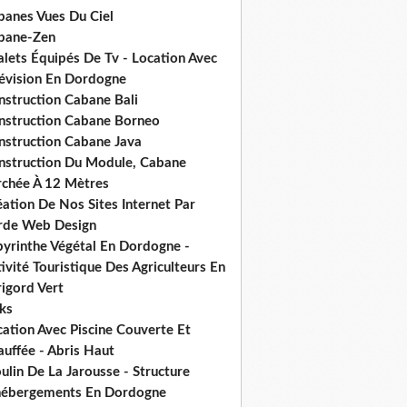
banes Vues Du Ciel
bane-Zen
alets Équipés De Tv - Location Avec
lévision En Dordogne
nstruction Cabane Bali
nstruction Cabane Borneo
nstruction Cabane Java
nstruction Du Module, Cabane
rchée À 12 Mètres
ation De Nos Sites Internet Par
rde Web Design
byrinthe Végétal En Dordogne -
ivité Touristique Des Agriculteurs En
igord Vert
ks
ation Avec Piscine Couverte Et
uffée - Abris Haut
lin De La Jarousse - Structure
hébergements En Dordogne