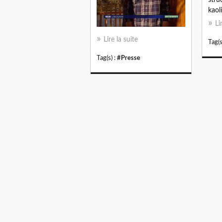
kaol
Li
Lire la suite
Tag(s
Tag(s) :
#Presse