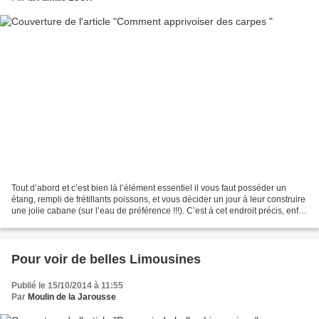
Tout d’abord et c’est bien là l’élément essentiel il vous faut posséder un
étang, rempli de frétillants poissons, et vous décider un jour à leur construire
une jolie cabane (sur l’eau de préférence !!!). C’est à cet endroit précis, enfin
sous l’eau et...
Pour voir de belles Limousines
Publié le 15/10/2014 à 11:55
Par
Moulin de la Jarousse