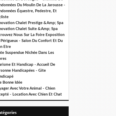
ndonnées Du Moulin De La Jarousse -
ndonnées Équestre, Pedestre, Et
liste
novation Chalet Prestige &Amp; Spa
novation Chalet Suite &Amp; Spa
trouvez Nous Sur La Foire Exposition
 Périgueux - Salon Du Confort Et Du
n Etre
nte Suspendue Nichée Dans Les
bres
urisme Et Handicap - Accueil De
rsonne Handicapées - Gite
ndicapé
e Bonne Idée
yager Avec Votre Animal - Chien
cepté - Location Avec Chien Et Chat
Catégories