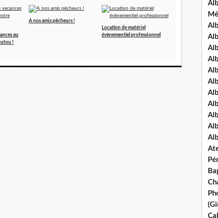
Al
Mé
A nos amis pêcheurs !
Al
Location de matériel
cances au
évènementiel professionnel
Al
outou !
Alb
Al
Al
Al
Alb
Al
Al
Al
Al
Ate
Pé
Ba
Ch
Pho
(Gi
Ca