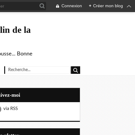
Connexion
+
Créer mon blog
in de la
ousse... Bonne
uivez-moi
via RSS