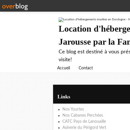
Location d'héberge
Jarousse par la F
Ce blog est destiné à vous prés
visite!
Accueil
Contact
Links
Nos Yourtes
Nos Cabanes Perchées
CATC Pays de Lanouaille
Asinerie du Périgord Vert