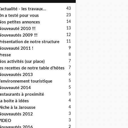
43
'actualité - les travaux...
23
n a testé pour vous
14
os petites annonces
13
ouveauté 2010 !!!
12
ouveautés 2009 !!!
11
résentation de notre structure
9
ouveauté 2011 !
8
resse
7
os activités (sur place)
7
es recettes de notre table d'hôtes
6
Nouveautés 2013
5
'environnement touristique
5
Nouveauté 2014
5
estaurants à proximité
4
a boite à idées
4
êche à la Jarousse
3
Nouveautés 2012
3
VIDEO
2
Nouveautés 2016