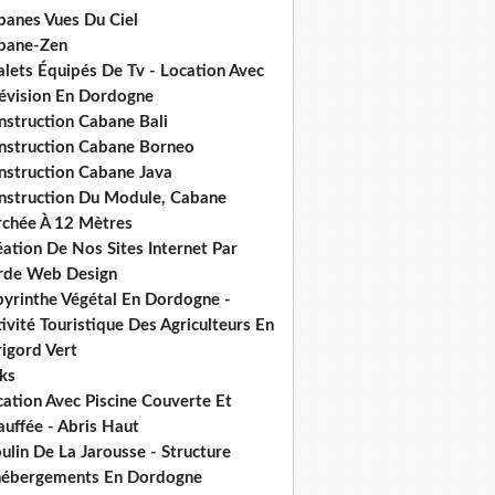
banes Vues Du Ciel
bane-Zen
alets Équipés De Tv - Location Avec
lévision En Dordogne
nstruction Cabane Bali
nstruction Cabane Borneo
nstruction Cabane Java
nstruction Du Module, Cabane
rchée À 12 Mètres
ation De Nos Sites Internet Par
rde Web Design
byrinthe Végétal En Dordogne -
ivité Touristique Des Agriculteurs En
igord Vert
ks
ation Avec Piscine Couverte Et
uffée - Abris Haut
lin De La Jarousse - Structure
hébergements En Dordogne