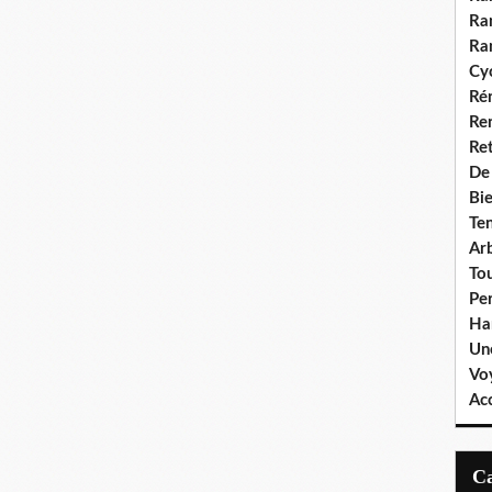
Ra
Ra
Cyc
Ré
Re
Re
De
Bie
Te
Ar
To
Pe
Ha
Un
Vo
Ac