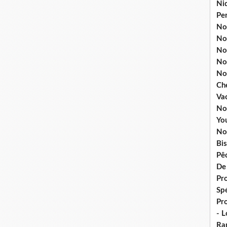
Ni
Pe
Nos
No
Nos
No
No
Ch
Va
No
Yo
No
Bis
Pê
De
Pro
Spé
Pr
- 
Ra