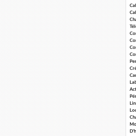
Ca
Ca
Ch
Té
Co
Co
Co
Co
Pe
Cré
Ca
La
Act
Pér
Lin
Loc
Cha
Mou
D'