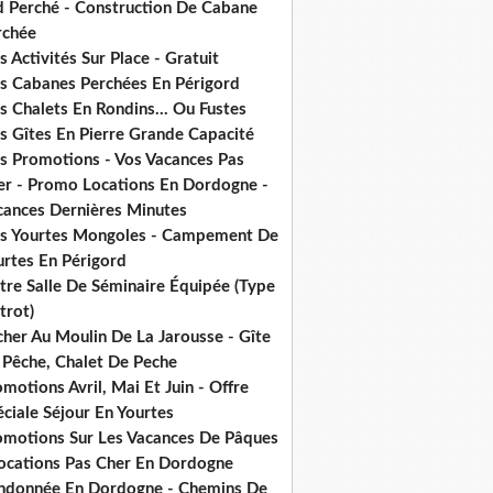
d Perché - Construction De Cabane
rchée
 Activités Sur Place - Gratuit
s Cabanes Perchées En Périgord
 Chalets En Rondins... Ou Fustes
s Gîtes En Pierre Grande Capacité
s Promotions - Vos Vacances Pas
er - Promo Locations En Dordogne -
cances Dernières Minutes
s Yourtes Mongoles - Campement De
urtes En Périgord
tre Salle De Séminaire Équipée (Type
trot)
cher Au Moulin De La Jarousse - Gîte
 Pêche, Chalet De Peche
motions Avril, Mai Et Juin - Offre
ciale Séjour En Yourtes
omotions Sur Les Vacances De Pâques
Locations Pas Cher En Dordogne
ndonnée En Dordogne - Chemins De