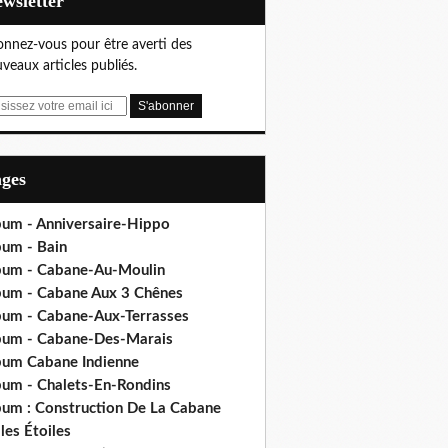
Newsletter
nnez-vous pour être averti des
veaux articles publiés.
ages
bum - Anniversaire-Hippo
bum - Bain
bum - Cabane-Au-Moulin
bum - Cabane Aux 3 Chênes
bum - Cabane-Aux-Terrasses
bum - Cabane-Des-Marais
bum Cabane Indienne
bum - Chalets-En-Rondins
bum : Construction De La Cabane
les Étoiles