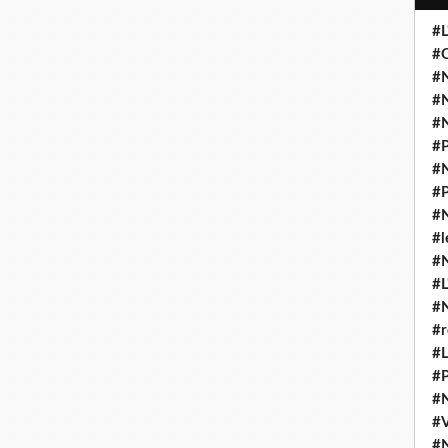
#L
#O
#N
#N
#N
#P
#N
#P
#N
#l
#
#L
#
#r
#L
#P
#
#
#