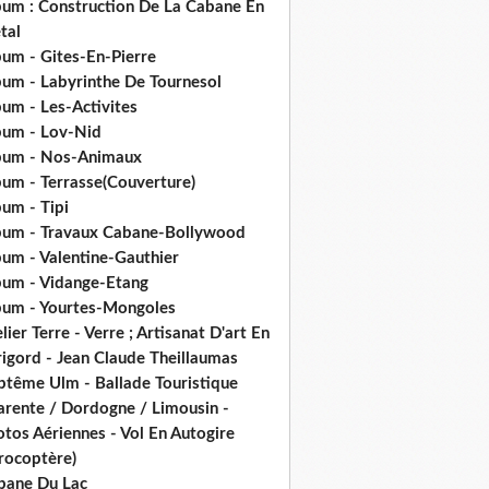
bum : Construction De La Cabane En
tal
bum - Gites-En-Pierre
bum - Labyrinthe De Tournesol
um - Les-Activites
bum - Lov-Nid
bum - Nos-Animaux
bum - Terrasse(Couverture)
um - Tipi
bum - Travaux Cabane-Bollywood
bum - Valentine-Gauthier
bum - Vidange-Etang
bum - Yourtes-Mongoles
lier Terre - Verre ; Artisanat D'art En
rigord - Jean Claude Theillaumas
ptême Ulm - Ballade Touristique
arente / Dordogne / Limousin -
tos Aériennes - Vol En Autogire
rocoptère)
bane Du Lac