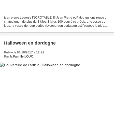
jean pierre Lagorse INCROYABLE !!!! Jean Pierre et Patou qui ont trouvé un
champignon de plus de 8 kilos. 8 kilos 100 pour être précis, une vesse de
loup, la vesse-de-loup perlée (Lycoperdon perlatum) est l’espèce la plus
connue des Lycoperdons qui ne...
Halloween en dordogne
Publié le 06/10/2017 à 12:22
Par
la Famille LOUX