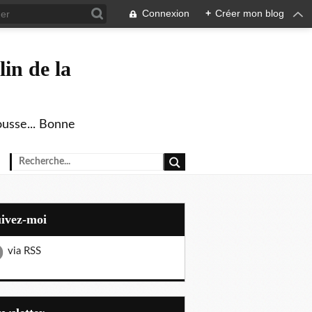
Connexion
+
Créer mon blog
in de la
ousse... Bonne
uivez-moi
via RSS