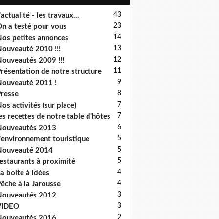
43
'actualité - les travaux...
23
n a testé pour vous
14
os petites annonces
13
ouveauté 2010 !!!
12
ouveautés 2009 !!!
11
résentation de notre structure
9
ouveauté 2011 !
8
resse
7
os activités (sur place)
7
es recettes de notre table d'hôtes
6
Nouveautés 2013
5
'environnement touristique
5
Nouveauté 2014
5
estaurants à proximité
4
a boite à idées
4
êche à la Jarousse
3
Nouveautés 2012
3
VIDEO
2
Nouveautés 2016