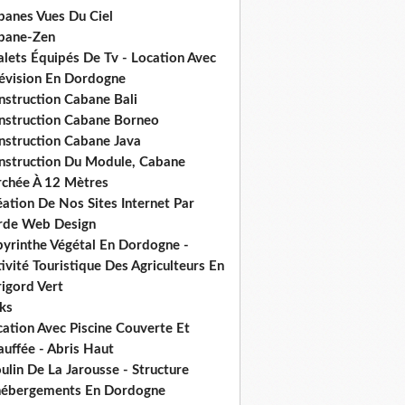
banes Vues Du Ciel
bane-Zen
alets Équipés De Tv - Location Avec
lévision En Dordogne
nstruction Cabane Bali
nstruction Cabane Borneo
nstruction Cabane Java
nstruction Du Module, Cabane
rchée À 12 Mètres
ation De Nos Sites Internet Par
rde Web Design
byrinthe Végétal En Dordogne -
ivité Touristique Des Agriculteurs En
igord Vert
ks
ation Avec Piscine Couverte Et
uffée - Abris Haut
lin De La Jarousse - Structure
hébergements En Dordogne