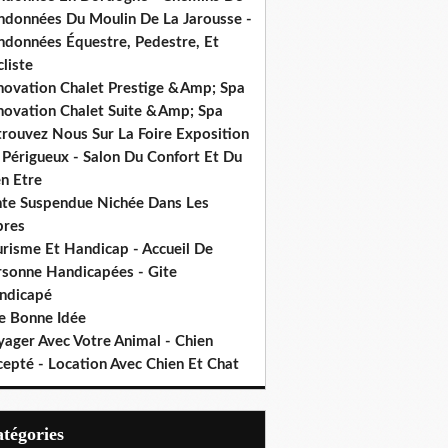
ndonnées Du Moulin De La Jarousse -
ndonnées Équestre, Pedestre, Et
liste
novation Chalet Prestige &Amp; Spa
novation Chalet Suite &Amp; Spa
trouvez Nous Sur La Foire Exposition
 Périgueux - Salon Du Confort Et Du
n Etre
nte Suspendue Nichée Dans Les
bres
urisme Et Handicap - Accueil De
rsonne Handicapées - Gite
ndicapé
e Bonne Idée
yager Avec Votre Animal - Chien
cepté - Location Avec Chien Et Chat
Catégories