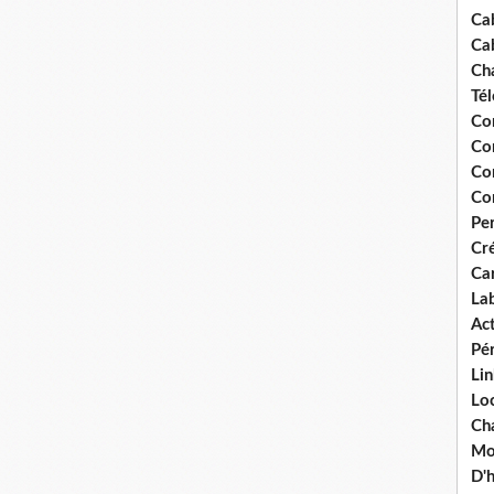
Ca
Ca
Ch
Té
Co
Co
Co
Co
Pe
Cré
Ca
La
Act
Pér
Lin
Loc
Cha
Mou
D'