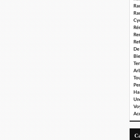
Ra
Ra
Cyc
Ré
Re
Re
De
Bie
Te
Ar
To
Pe
Ha
Un
Vo
Ac