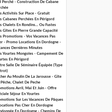
d Perché - Construction De Cabane
rchée
 Activités Sur Place - Gratuit
s Cabanes Perchées En Périgord
 Chalets En Rondins... Ou Fustes
s Gîtes En Pierre Grande Capacité
s Promotions - Vos Vacances Pas
er - Promo Locations En Dordogne -
cances Dernières Minutes
s Yourtes Mongoles - Campement De
urtes En Périgord
tre Salle De Séminaire Équipée (Type
trot)
cher Au Moulin De La Jarousse - Gîte
 Pêche, Chalet De Peche
motions Avril, Mai Et Juin - Offre
ciale Séjour En Yourtes
omotions Sur Les Vacances De Pâques
Locations Pas Cher En Dordogne
ndonnée En Dordogne - Chemins De