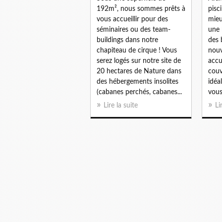
192m², nous sommes prêts à
pisc
vous accueillir pour des
mieu
séminaires ou des team-
une 
buildings dans notre
des 
chapiteau de cirque ! Vous
nouv
serez logés sur notre site de
accu
20 hectares de Nature dans
couv
des hébergements insolites
idéa
(cabanes perchés, cabanes...
vous
Lire la suite
Li