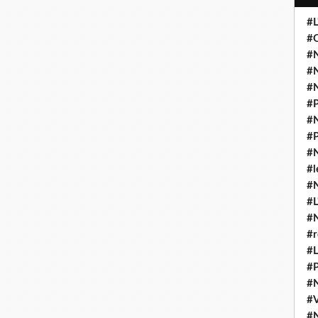
#L
#O
#N
#N
#N
#P
#N
#P
#N
#l
#
#L
#
#r
#L
#P
#
#
#