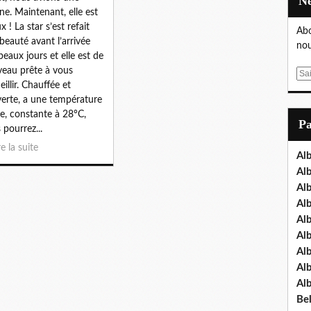
ine. Maintenant, elle est
x ! La star s’est refait
Abo
beauté avant l’arrivée
nou
beaux jours et elle est de
eau prête à vous
E
eillir. Chauffée et
m
erte, a une température
a
le, constante à 28°C,
i
P
 pourrez...
l
re la suite
Al
Al
Al
Al
Al
Al
Al
Al
Al
Bel