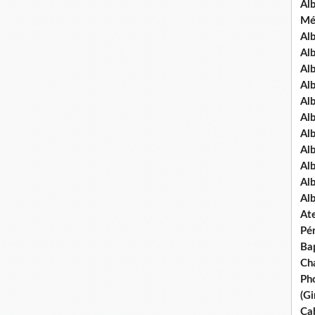
Al
Mé
Al
Al
Alb
Al
Al
Al
Alb
Al
Al
Al
Al
Ate
Pé
Ba
Ch
Pho
(Gi
Ca