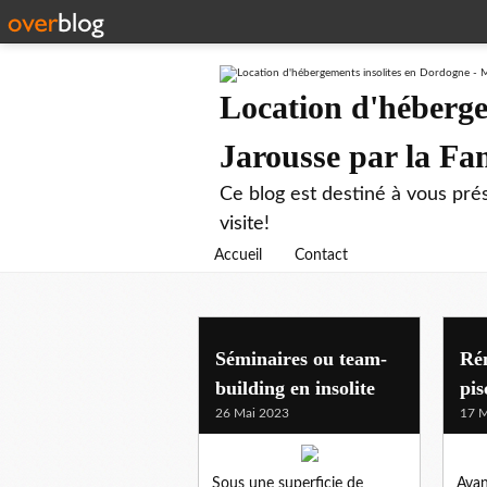
Location d'héberge
Jarousse par la F
Ce blog est destiné à vous prés
visite!
Accueil
Contact
Séminaires ou team-
Rén
building en insolite
pis
26 Mai 2023
17 M
Sous une superficie de
Avan