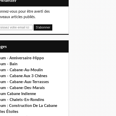
Newsletter
nnez-vous pour être averti des
veaux articles publiés.
ages
bum - Anniversaire-Hippo
bum - Bain
bum - Cabane-Au-Moulin
bum - Cabane Aux 3 Chênes
bum - Cabane-Aux-Terrasses
bum - Cabane-Des-Marais
bum Cabane Indienne
bum - Chalets-En-Rondins
bum : Construction De La Cabane
les Étoiles