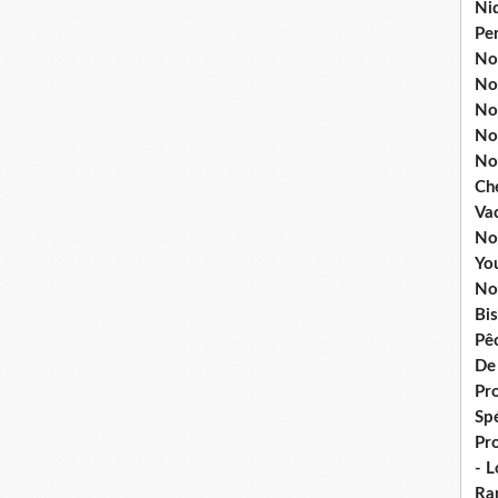
Ni
Pe
Nos
No
Nos
No
No
Ch
Va
No
Yo
No
Bis
Pê
De
Pro
Spé
Pr
- 
Ra