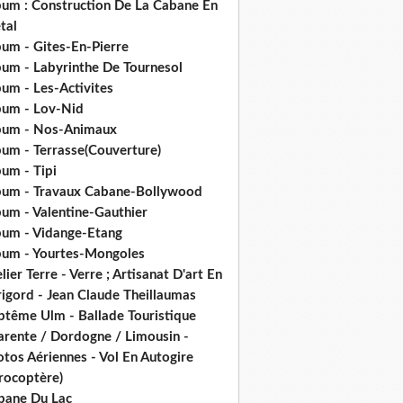
bum : Construction De La Cabane En
tal
bum - Gites-En-Pierre
bum - Labyrinthe De Tournesol
um - Les-Activites
bum - Lov-Nid
bum - Nos-Animaux
bum - Terrasse(Couverture)
um - Tipi
bum - Travaux Cabane-Bollywood
bum - Valentine-Gauthier
bum - Vidange-Etang
bum - Yourtes-Mongoles
lier Terre - Verre ; Artisanat D'art En
rigord - Jean Claude Theillaumas
ptême Ulm - Ballade Touristique
arente / Dordogne / Limousin -
tos Aériennes - Vol En Autogire
rocoptère)
bane Du Lac