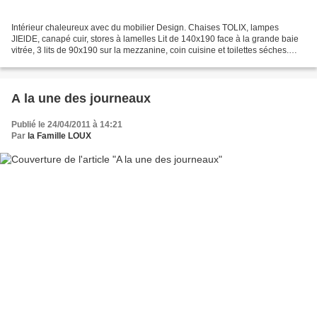
Intérieur chaleureux avec du mobilier Design. Chaises TOLIX, lampes
JIElDE, canapé cuir, stores à lamelles Lit de 140x190 face à la grande baie
vitrée, 3 lits de 90x190 sur la mezzanine, coin cuisine et toilettes séches.
Aussi bien dedans que dehors
A la une des journeaux
Publié le 24/04/2011 à 14:21
Par
la Famille LOUX