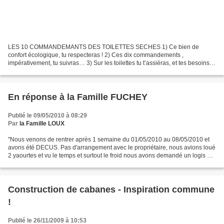
LES 10 COMMANDEMANTS DES TOILETTES SECHES 1) Ce bien de
confort écologique, tu respecteras ! 2) Ces dix commandements ,
impérativement, tu suivras… 3) Sur les toilettes tu t’assiéras, et tes besoins
(quel qu’il soit) tu feras… 4) Une fois terminé, d’un...
En réponse à la Famille FUCHEY
Publié le 09/05/2010 à 08:29
Par
la Famille LOUX
"Nous venons de rentrer après 1 semaine du 01/05/2010 au 08/05/2010 et
avons été DECUS. Pas d'arrangement avec le propriétaire, nous avions loué
2 yaourtes et vu le temps et surtout le froid nous avons demandé un logis en
cours de semaine. Vu le peu de...
Construction de cabanes - Inspiration commune
!
Publié le 26/11/2009 à 10:53