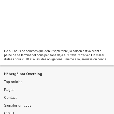
He oui nous ne sommes que début septembre, la saison estival vient à
peine de se terminer et nous pensons déjà aux travaux d'hiver. Un millier
d'idées pour 2010 et aussi des obligations....même à la jarousse on connaît
ça. Il faut doubler (en quantité)...
Hébergé par Overblog
Top articles
Pages
Contact
Signaler un abus
C.G.U.