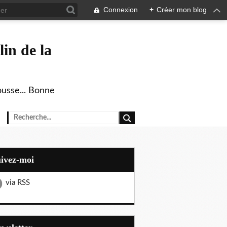
Connexion
+
Créer mon blog
in de la
ousse... Bonne
uivez-moi
via RSS