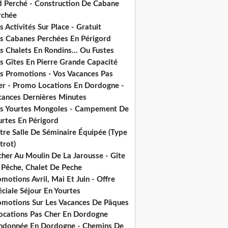
d Perché - Construction De Cabane
rchée
 Activités Sur Place - Gratuit
s Cabanes Perchées En Périgord
 Chalets En Rondins... Ou Fustes
s Gîtes En Pierre Grande Capacité
s Promotions - Vos Vacances Pas
er - Promo Locations En Dordogne -
cances Dernières Minutes
s Yourtes Mongoles - Campement De
urtes En Périgord
tre Salle De Séminaire Équipée (Type
trot)
cher Au Moulin De La Jarousse - Gîte
 Pêche, Chalet De Peche
motions Avril, Mai Et Juin - Offre
ciale Séjour En Yourtes
omotions Sur Les Vacances De Pâques
Locations Pas Cher En Dordogne
ndonnée En Dordogne - Chemins De