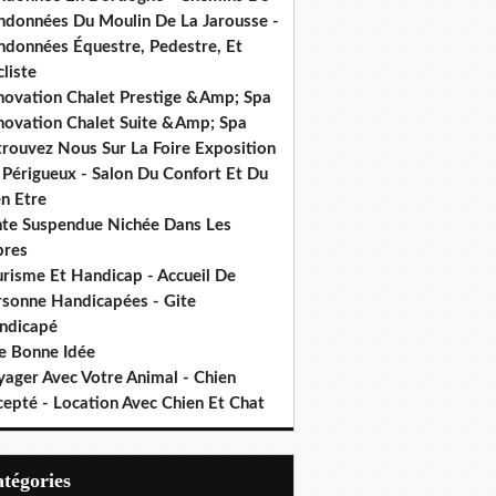
ndonnées Du Moulin De La Jarousse -
ndonnées Équestre, Pedestre, Et
liste
novation Chalet Prestige &Amp; Spa
novation Chalet Suite &Amp; Spa
trouvez Nous Sur La Foire Exposition
 Périgueux - Salon Du Confort Et Du
n Etre
nte Suspendue Nichée Dans Les
bres
urisme Et Handicap - Accueil De
rsonne Handicapées - Gite
ndicapé
e Bonne Idée
yager Avec Votre Animal - Chien
cepté - Location Avec Chien Et Chat
Catégories