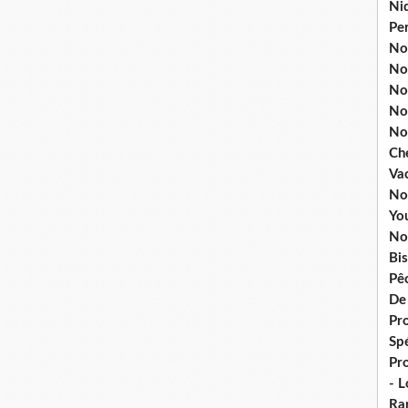
Ni
Pe
Nos
No
Nos
No
No
Ch
Va
No
Yo
No
Bis
Pê
De
Pro
Spé
Pr
- 
Ra