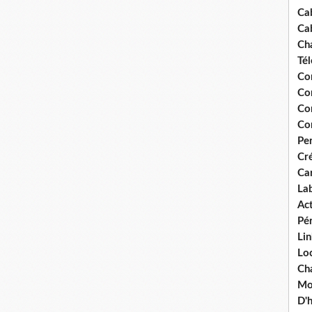
Ca
Ca
Ch
Té
Co
Co
Co
Co
Pe
Cré
Ca
La
Act
Pér
Lin
Loc
Cha
Mou
D'