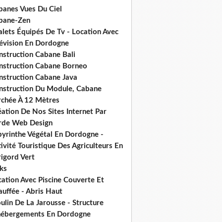
banes Vues Du Ciel
bane-Zen
alets Équipés De Tv - Location Avec
lévision En Dordogne
nstruction Cabane Bali
nstruction Cabane Borneo
nstruction Cabane Java
nstruction Du Module, Cabane
rchée À 12 Mètres
ation De Nos Sites Internet Par
rde Web Design
byrinthe Végétal En Dordogne -
ivité Touristique Des Agriculteurs En
igord Vert
ks
ation Avec Piscine Couverte Et
uffée - Abris Haut
lin De La Jarousse - Structure
hébergements En Dordogne