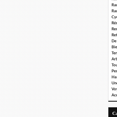
Ra
Ra
Cyc
Ré
Re
Re
De
Bie
Te
Ar
To
Pe
Ha
Un
Vo
Ac