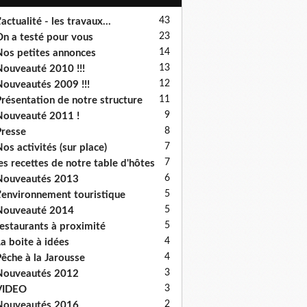
43
'actualité - les travaux...
23
n a testé pour vous
14
os petites annonces
13
ouveauté 2010 !!!
12
ouveautés 2009 !!!
11
résentation de notre structure
9
ouveauté 2011 !
8
resse
7
os activités (sur place)
7
es recettes de notre table d'hôtes
6
Nouveautés 2013
5
'environnement touristique
5
Nouveauté 2014
5
estaurants à proximité
4
a boite à idées
4
êche à la Jarousse
3
Nouveautés 2012
3
VIDEO
2
Nouveautés 2016