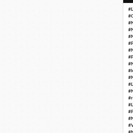
#L
#O
#N
#N
#N
#P
#N
#P
#N
#l
#
#L
#
#r
#L
#P
#
#
#