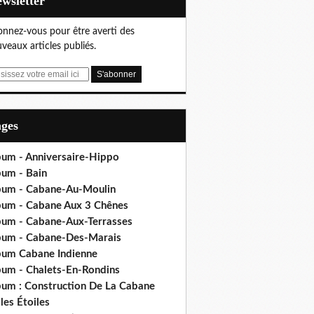
Newsletter
nnez-vous pour être averti des
veaux articles publiés.
ages
bum - Anniversaire-Hippo
bum - Bain
bum - Cabane-Au-Moulin
bum - Cabane Aux 3 Chênes
bum - Cabane-Aux-Terrasses
bum - Cabane-Des-Marais
bum Cabane Indienne
bum - Chalets-En-Rondins
bum : Construction De La Cabane
les Étoiles