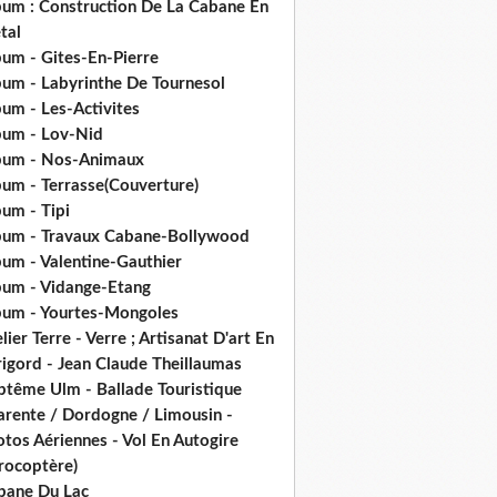
bum : Construction De La Cabane En
tal
bum - Gites-En-Pierre
bum - Labyrinthe De Tournesol
um - Les-Activites
bum - Lov-Nid
bum - Nos-Animaux
bum - Terrasse(Couverture)
um - Tipi
bum - Travaux Cabane-Bollywood
bum - Valentine-Gauthier
bum - Vidange-Etang
bum - Yourtes-Mongoles
lier Terre - Verre ; Artisanat D'art En
rigord - Jean Claude Theillaumas
ptême Ulm - Ballade Touristique
arente / Dordogne / Limousin -
tos Aériennes - Vol En Autogire
rocoptère)
bane Du Lac