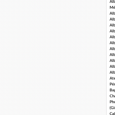
Al
Mé
Al
Al
Alb
Al
Al
Al
Alb
Al
Al
Al
Al
Ate
Pé
Ba
Ch
Pho
(Gi
Ca