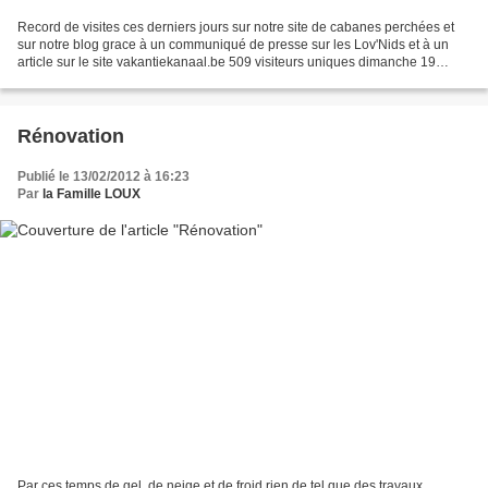
Record de visites ces derniers jours sur notre site de cabanes perchées et
sur notre blog grace à un communiqué de presse sur les Lov'Nids et à un
article sur le site vakantiekanaal.be 509 visiteurs uniques dimanche 19
février et 876 lundi 20 pour le...
Rénovation
Publié le 13/02/2012 à 16:23
Par
la Famille LOUX
Par ces temps de gel, de neige et de froid rien de tel que des travaux