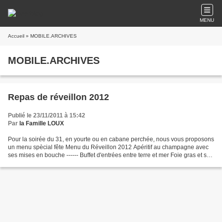
MENU
Accueil
» MOBILE.ARCHIVES
MOBILE.ARCHIVES
Repas de réveillon 2012
Publié le 23/11/2011 à 15:42
Par
la Famille LOUX
Pour la soirée du 31, en yourte ou en cabane perchée, nous vous proposons
un menu spècial fête Menu du Réveillon 2012 Apéritif au champagne avec
ses mises en bouche ------ Buffet d'entrées entre terre et mer Foie gras et son
pain d'épice au safran Jambon...