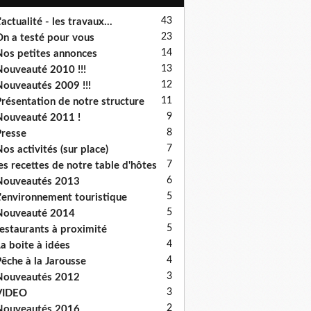
43
'actualité - les travaux...
23
n a testé pour vous
14
os petites annonces
13
ouveauté 2010 !!!
12
ouveautés 2009 !!!
11
résentation de notre structure
9
ouveauté 2011 !
8
resse
7
os activités (sur place)
7
es recettes de notre table d'hôtes
6
Nouveautés 2013
5
'environnement touristique
5
Nouveauté 2014
5
estaurants à proximité
4
a boite à idées
4
êche à la Jarousse
3
Nouveautés 2012
3
VIDEO
2
Nouveautés 2016