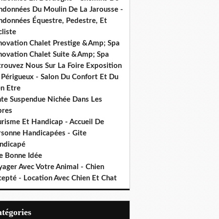
ndonnées Du Moulin De La Jarousse -
ndonnées Équestre, Pedestre, Et
liste
novation Chalet Prestige &Amp; Spa
novation Chalet Suite &Amp; Spa
trouvez Nous Sur La Foire Exposition
 Périgueux - Salon Du Confort Et Du
n Etre
nte Suspendue Nichée Dans Les
bres
urisme Et Handicap - Accueil De
rsonne Handicapées - Gite
ndicapé
e Bonne Idée
yager Avec Votre Animal - Chien
cepté - Location Avec Chien Et Chat
Catégories