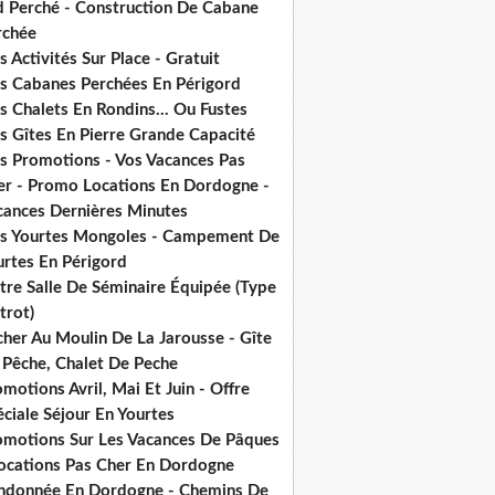
d Perché - Construction De Cabane
rchée
 Activités Sur Place - Gratuit
s Cabanes Perchées En Périgord
 Chalets En Rondins... Ou Fustes
s Gîtes En Pierre Grande Capacité
s Promotions - Vos Vacances Pas
er - Promo Locations En Dordogne -
cances Dernières Minutes
s Yourtes Mongoles - Campement De
urtes En Périgord
tre Salle De Séminaire Équipée (Type
trot)
cher Au Moulin De La Jarousse - Gîte
 Pêche, Chalet De Peche
motions Avril, Mai Et Juin - Offre
ciale Séjour En Yourtes
omotions Sur Les Vacances De Pâques
Locations Pas Cher En Dordogne
ndonnée En Dordogne - Chemins De