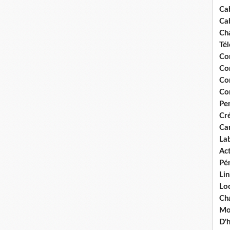
Ca
Ca
Ch
Té
Co
Co
Co
Co
Pe
Cré
Ca
La
Act
Pér
Lin
Loc
Cha
Mou
D'