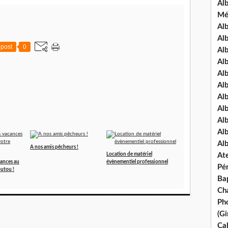
Al
Mé
Al
Al
post
0
Alb
Al
Al
Al
Alb
Al
Al
Al
Al
A nos amis pêcheurs !
Location de matériel
Ate
cances au
évènementiel professionnel
Pé
outou !
Ba
Ch
Pho
(Gi
Ca