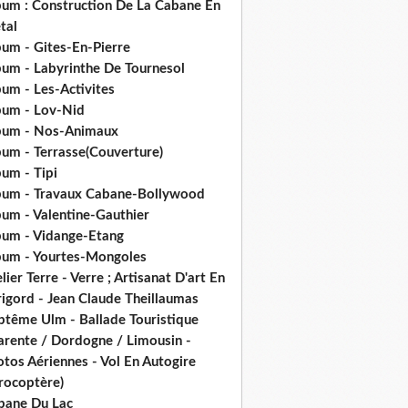
bum : Construction De La Cabane En
tal
bum - Gites-En-Pierre
bum - Labyrinthe De Tournesol
um - Les-Activites
bum - Lov-Nid
bum - Nos-Animaux
bum - Terrasse(Couverture)
um - Tipi
bum - Travaux Cabane-Bollywood
bum - Valentine-Gauthier
bum - Vidange-Etang
bum - Yourtes-Mongoles
lier Terre - Verre ; Artisanat D'art En
rigord - Jean Claude Theillaumas
ptême Ulm - Ballade Touristique
arente / Dordogne / Limousin -
tos Aériennes - Vol En Autogire
rocoptère)
bane Du Lac