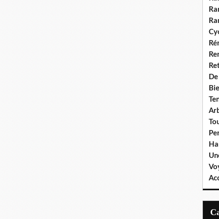
Ra
Ra
Cyc
Ré
Re
Re
De
Bie
Te
Ar
To
Pe
Ha
Un
Vo
Ac