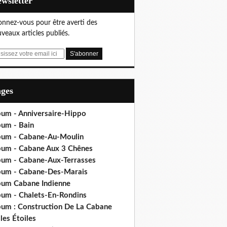
Newsletter
nnez-vous pour être averti des
veaux articles publiés.
ages
bum - Anniversaire-Hippo
bum - Bain
bum - Cabane-Au-Moulin
bum - Cabane Aux 3 Chênes
bum - Cabane-Aux-Terrasses
bum - Cabane-Des-Marais
bum Cabane Indienne
bum - Chalets-En-Rondins
bum : Construction De La Cabane
les Étoiles