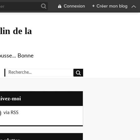
Connexion
+
Créer mon blog
in de la
ousse... Bonne
uivez-moi
via RSS