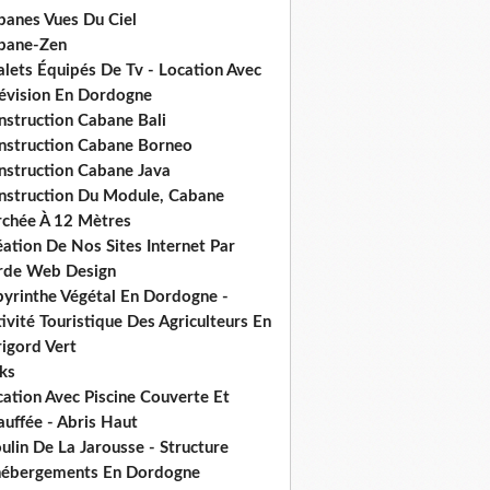
banes Vues Du Ciel
bane-Zen
alets Équipés De Tv - Location Avec
lévision En Dordogne
nstruction Cabane Bali
nstruction Cabane Borneo
nstruction Cabane Java
nstruction Du Module, Cabane
rchée À 12 Mètres
ation De Nos Sites Internet Par
rde Web Design
byrinthe Végétal En Dordogne -
ivité Touristique Des Agriculteurs En
igord Vert
ks
ation Avec Piscine Couverte Et
uffée - Abris Haut
lin De La Jarousse - Structure
hébergements En Dordogne