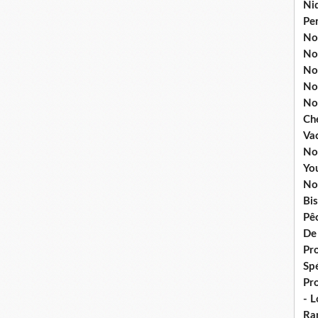
Ni
Pe
Nos
No
Nos
No
No
Ch
Va
No
Yo
No
Bis
Pê
De
Pro
Spé
Pr
- 
Ra