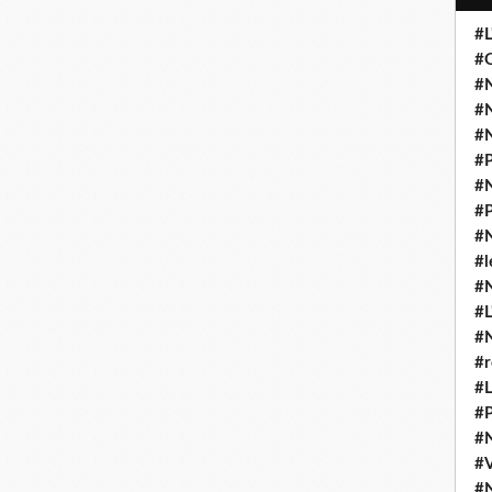
#L
#O
#N
#N
#N
#P
#N
#P
#N
#l
#
#L
#
#r
#L
#P
#
#
#