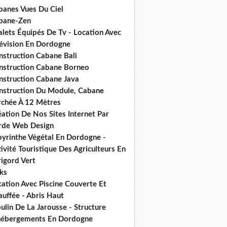
banes Vues Du Ciel
bane-Zen
alets Équipés De Tv - Location Avec
lévision En Dordogne
nstruction Cabane Bali
nstruction Cabane Borneo
nstruction Cabane Java
nstruction Du Module, Cabane
rchée À 12 Mètres
ation De Nos Sites Internet Par
rde Web Design
byrinthe Végétal En Dordogne -
ivité Touristique Des Agriculteurs En
igord Vert
ks
ation Avec Piscine Couverte Et
uffée - Abris Haut
lin De La Jarousse - Structure
hébergements En Dordogne