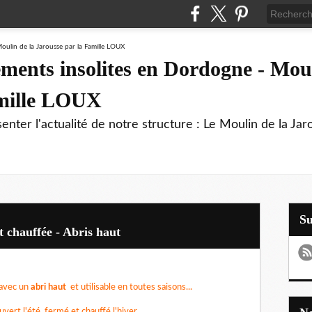
ments insolites en Dordogne - Moul
amille LOUX
enter l'actualité de notre structure : Le Moulin de la Jar
S
t chauffée - Abris haut
avec un
abri haut
et utilisable en toutes saisons...
rt l'été, fermé et chauffé l'hiver...