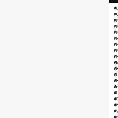
#L
#O
#N
#N
#N
#P
#N
#P
#N
#l
#
#L
#
#r
#L
#P
#
#
#