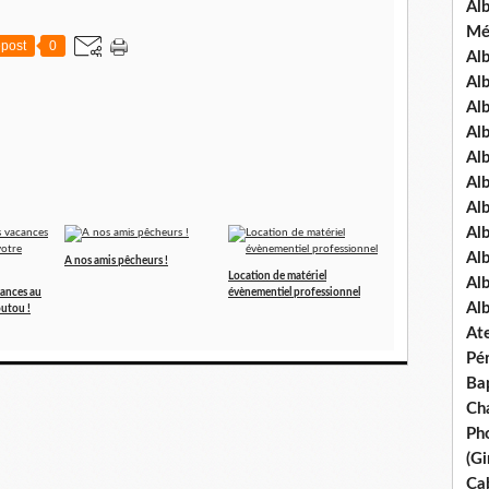
Al
Mé
post
0
Al
Al
Alb
Al
Al
Al
Alb
Al
Al
A nos amis pêcheurs !
Location de matériel
Al
cances au
évènementiel professionnel
Al
outou !
Ate
Pé
Ba
Ch
Pho
(Gi
Ca