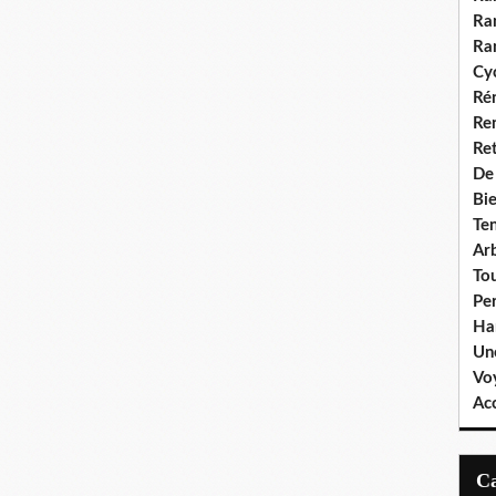
Ra
Ra
Cyc
Ré
Re
Re
De
Bie
Te
Ar
To
Pe
Ha
Un
Vo
Ac