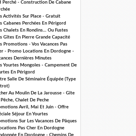
d Perché - Construction De Cabane
rchée
 Activités Sur Place - Gratuit
s Cabanes Perchées En Périgord
 Chalets En Rondins... Ou Fustes
s Gîtes En Pierre Grande Capacité
s Promotions - Vos Vacances Pas
er - Promo Locations En Dordogne -
cances Dernières Minutes
s Yourtes Mongoles - Campement De
urtes En Périgord
tre Salle De Séminaire Équipée (Type
trot)
cher Au Moulin De La Jarousse - Gîte
 Pêche, Chalet De Peche
motions Avril, Mai Et Juin - Offre
ciale Séjour En Yourtes
omotions Sur Les Vacances De Pâques
Locations Pas Cher En Dordogne
ndonnée En Dordogne - Chemins De