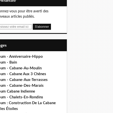
Newsletter
nnez-vous pour être averti des
veaux articles publiés.
ages
bum - Anniversaire-Hippo
bum - Bain
bum - Cabane-Au-Moulin
bum - Cabane Aux 3 Chênes
bum - Cabane-Aux-Terrasses
bum - Cabane-Des-Marais
bum Cabane Indienne
bum - Chalets-En-Rondins
bum : Construction De La Cabane
les Étoiles