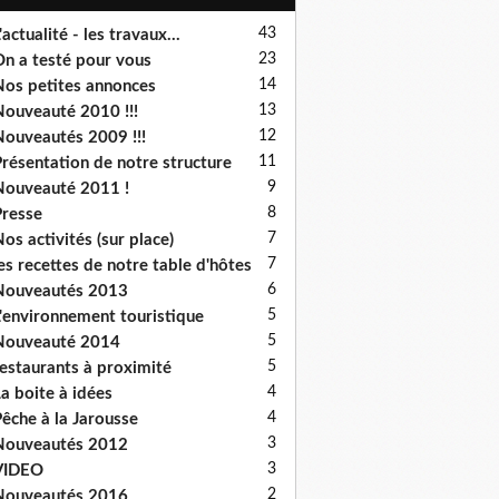
43
'actualité - les travaux...
23
n a testé pour vous
14
os petites annonces
13
ouveauté 2010 !!!
12
ouveautés 2009 !!!
11
résentation de notre structure
9
ouveauté 2011 !
8
resse
7
os activités (sur place)
7
es recettes de notre table d'hôtes
6
Nouveautés 2013
5
'environnement touristique
5
Nouveauté 2014
5
estaurants à proximité
4
a boite à idées
4
êche à la Jarousse
3
Nouveautés 2012
3
VIDEO
2
Nouveautés 2016