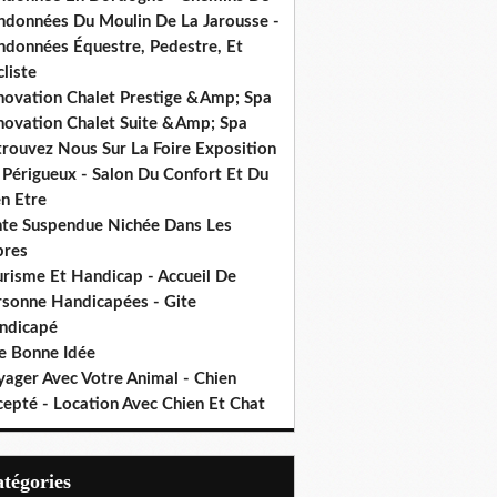
ndonnées Du Moulin De La Jarousse -
ndonnées Équestre, Pedestre, Et
liste
novation Chalet Prestige &Amp; Spa
novation Chalet Suite &Amp; Spa
trouvez Nous Sur La Foire Exposition
 Périgueux - Salon Du Confort Et Du
n Etre
nte Suspendue Nichée Dans Les
bres
urisme Et Handicap - Accueil De
rsonne Handicapées - Gite
ndicapé
e Bonne Idée
yager Avec Votre Animal - Chien
cepté - Location Avec Chien Et Chat
Catégories