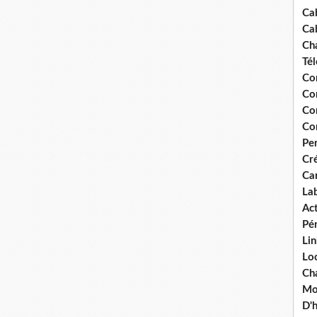
Ca
Ca
Ch
Té
Co
Co
Co
Co
Pe
Cré
Ca
La
Act
Pér
Lin
Loc
Cha
Mou
D'