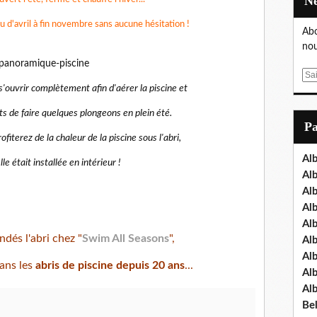
u d'avril à fin novembre sans aucune hésitation !
Abo
nou
E
s'ouvrir complètement afin d'aérer la piscine et
m
a
s de faire quelques plongeons en plein été.
i
P
l
fiterez de la chaleur de la piscine sous l'abri,
Al
le était installée en intérieur !
Al
Al
Al
Al
és l'abri chez "
Swim All Seasons
",
Al
Al
dans les
abris de piscine depuis 20 ans
...
Al
Al
Bel