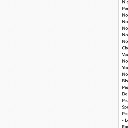
Ni
Pe
Nos
No
Nos
No
No
Ch
Va
No
Yo
No
Bis
Pê
De
Pro
Spé
Pr
- 
Ra