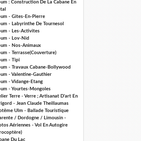
bum : Construction De La Cabane En
tal
bum - Gites-En-Pierre
bum - Labyrinthe De Tournesol
um - Les-Activites
bum - Lov-Nid
bum - Nos-Animaux
bum - Terrasse(Couverture)
um - Tipi
bum - Travaux Cabane-Bollywood
bum - Valentine-Gauthier
bum - Vidange-Etang
bum - Yourtes-Mongoles
lier Terre - Verre ; Artisanat D'art En
rigord - Jean Claude Theillaumas
ptême Ulm - Ballade Touristique
arente / Dordogne / Limousin -
tos Aériennes - Vol En Autogire
rocoptère)
bane Du Lac