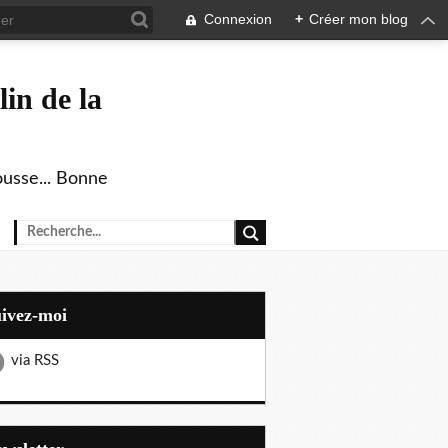
Connexion
+
Créer mon blog
in de la
ousse... Bonne
uivez-moi
via RSS