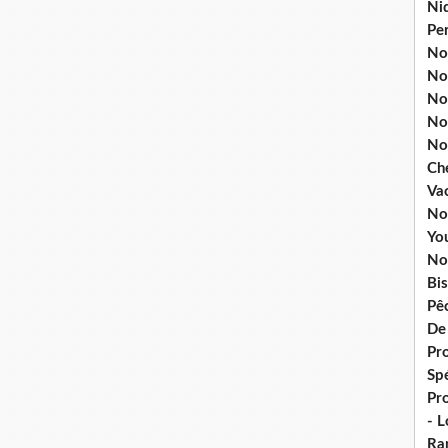
Ni
Pe
Nos
No
Nos
No
No
Ch
Va
No
Yo
No
Bis
Pê
De
Pro
Spé
Pr
- 
Ra