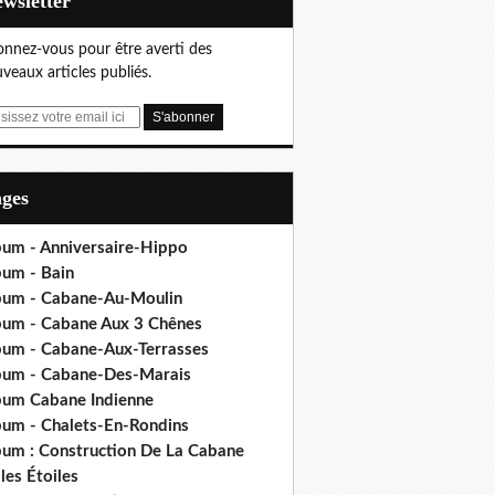
Newsletter
nnez-vous pour être averti des
veaux articles publiés.
ages
bum - Anniversaire-Hippo
bum - Bain
bum - Cabane-Au-Moulin
bum - Cabane Aux 3 Chênes
bum - Cabane-Aux-Terrasses
bum - Cabane-Des-Marais
bum Cabane Indienne
bum - Chalets-En-Rondins
bum : Construction De La Cabane
les Étoiles