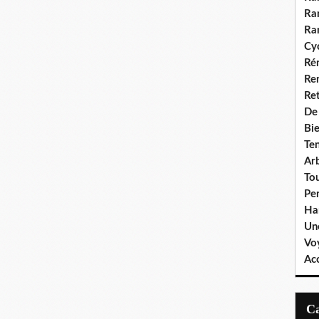
Ra
Ra
Cyc
Ré
Re
Re
De
Bie
Te
Ar
To
Pe
Ha
Un
Vo
Ac