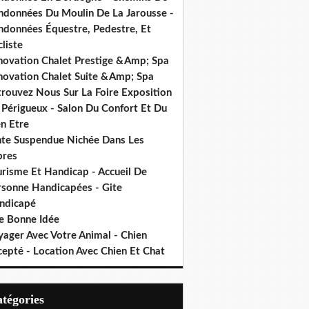
ndonnées Du Moulin De La Jarousse -
ndonnées Équestre, Pedestre, Et
liste
novation Chalet Prestige &Amp; Spa
novation Chalet Suite &Amp; Spa
trouvez Nous Sur La Foire Exposition
 Périgueux - Salon Du Confort Et Du
n Etre
nte Suspendue Nichée Dans Les
bres
urisme Et Handicap - Accueil De
rsonne Handicapées - Gite
ndicapé
e Bonne Idée
yager Avec Votre Animal - Chien
cepté - Location Avec Chien Et Chat
Catégories