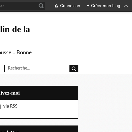
Connexion
+
Créer mon blog
in de la
ousse... Bonne
uivez-moi
via RSS