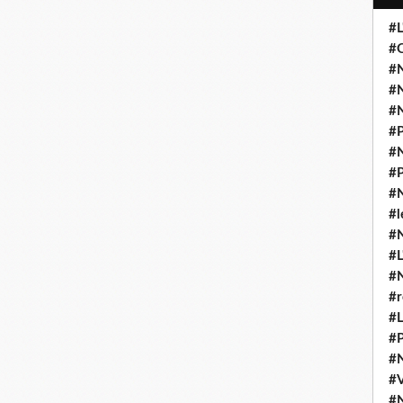
#L
#O
#N
#N
#N
#P
#N
#P
#N
#l
#
#L
#
#r
#L
#P
#
#
#