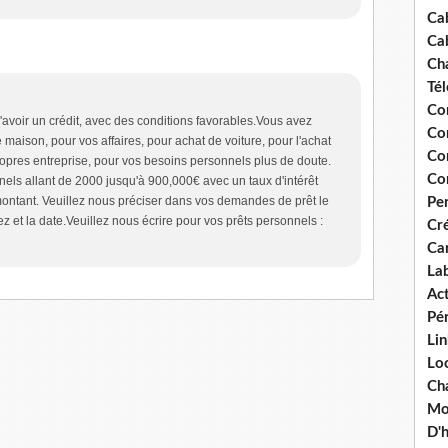
Ca
Ca
Ch
Té
Co
avoir un crédit, avec des conditions favorables.Vous avez
Co
maison, pour vos affaires, pour achat de voiture, pour l'achat
Co
ropres entreprise, pour vos besoins personnels plus de doute.
Co
els allant de 2000 jusqu'à 900,000€ avec un taux d'intérêt
montant. Veuillez nous préciser dans vos demandes de prêt le
Pe
 et la date.Veuillez nous écrire pour vos prêts personnels :
Cré
Ca
La
Act
Pér
Lin
Loc
Cha
Mou
D'