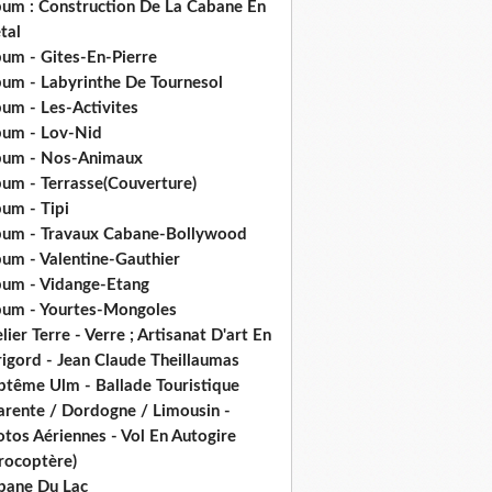
bum : Construction De La Cabane En
tal
bum - Gites-En-Pierre
bum - Labyrinthe De Tournesol
um - Les-Activites
bum - Lov-Nid
bum - Nos-Animaux
bum - Terrasse(Couverture)
um - Tipi
bum - Travaux Cabane-Bollywood
bum - Valentine-Gauthier
bum - Vidange-Etang
bum - Yourtes-Mongoles
lier Terre - Verre ; Artisanat D'art En
rigord - Jean Claude Theillaumas
ptême Ulm - Ballade Touristique
arente / Dordogne / Limousin -
tos Aériennes - Vol En Autogire
rocoptère)
bane Du Lac