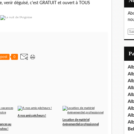
ace, venir déguisé, c'est GRATUIT et ouvert à TOUS
Abo
nou
E
m
a
i
P
post
0
l
Al
Al
Al
Al
Al
Al
Al
Al
A nos amis pêcheurs !
Location de matériel
Al
cances au
évènementiel professionnel
Bel
outou !