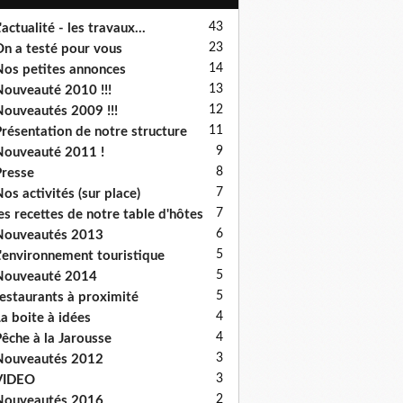
43
'actualité - les travaux...
23
n a testé pour vous
14
os petites annonces
13
ouveauté 2010 !!!
12
ouveautés 2009 !!!
11
résentation de notre structure
9
ouveauté 2011 !
8
resse
7
os activités (sur place)
7
es recettes de notre table d'hôtes
6
Nouveautés 2013
5
'environnement touristique
5
Nouveauté 2014
5
estaurants à proximité
4
a boite à idées
4
êche à la Jarousse
3
Nouveautés 2012
3
VIDEO
2
Nouveautés 2016