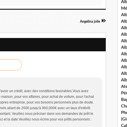
Al
Mé
Al
Al
Angelina jolie
Alb
Al
Al
Al
Alb
Al
Al
Al
Al
Ate
avoir un crédit, avec des conditions favorables.Vous avez
Pé
maison, pour vos affaires, pour achat de voiture, pour l'achat
Ba
ropres entreprise, pour vos besoins personnels plus de doute.
Ch
els allant de 2000 jusqu'à 900,000€ avec un taux d'intérêt
Pho
montant. Veuillez nous préciser dans vos demandes de prêt le
(Gi
 et la date.Veuillez nous écrire pour vos prêts personnels :
Ca