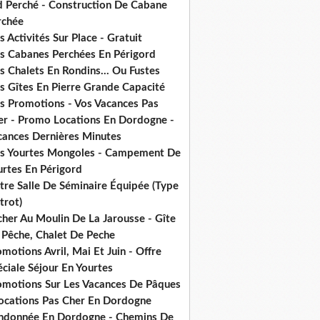
d Perché - Construction De Cabane
rchée
 Activités Sur Place - Gratuit
s Cabanes Perchées En Périgord
 Chalets En Rondins... Ou Fustes
s Gîtes En Pierre Grande Capacité
s Promotions - Vos Vacances Pas
er - Promo Locations En Dordogne -
cances Dernières Minutes
s Yourtes Mongoles - Campement De
urtes En Périgord
tre Salle De Séminaire Équipée (Type
trot)
cher Au Moulin De La Jarousse - Gîte
 Pêche, Chalet De Peche
motions Avril, Mai Et Juin - Offre
ciale Séjour En Yourtes
omotions Sur Les Vacances De Pâques
Locations Pas Cher En Dordogne
ndonnée En Dordogne - Chemins De