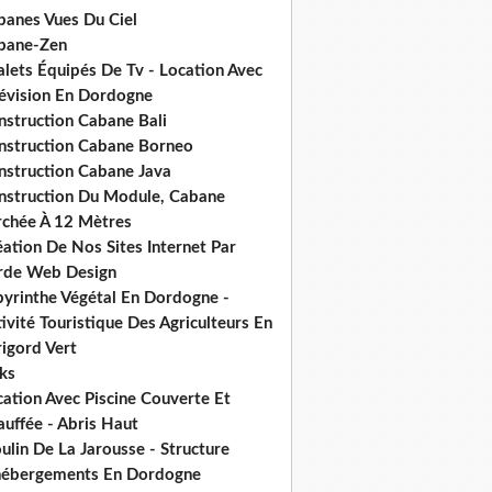
banes Vues Du Ciel
bane-Zen
alets Équipés De Tv - Location Avec
lévision En Dordogne
nstruction Cabane Bali
nstruction Cabane Borneo
nstruction Cabane Java
nstruction Du Module, Cabane
rchée À 12 Mètres
ation De Nos Sites Internet Par
rde Web Design
byrinthe Végétal En Dordogne -
ivité Touristique Des Agriculteurs En
igord Vert
ks
ation Avec Piscine Couverte Et
uffée - Abris Haut
lin De La Jarousse - Structure
hébergements En Dordogne