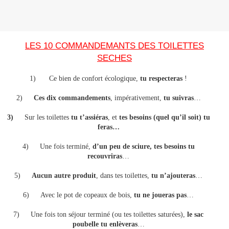
LES 10 COMMANDEMANTS DES TOILETTES
SECHES
1)
Ce bien de confort écologique,
tu respecteras
!
2)
Ces dix commandements
, impérativement,
tu suivras
…
3)
Sur les toilettes
tu t’assiéras
, et
tes besoins (quel qu’il soit) tu
feras…
4)
Une fois terminé,
d’un peu de sciure, tes besoins tu
recouvriras
…
5)
Aucun autre produit
, dans tes toilettes,
tu n’ajouteras
…
6)
Avec le pot de copeaux de bois,
tu ne joueras pas
…
7)
Une fois ton séjour terminé (ou tes toilettes saturées),
le sac
poubelle tu enlèveras
…