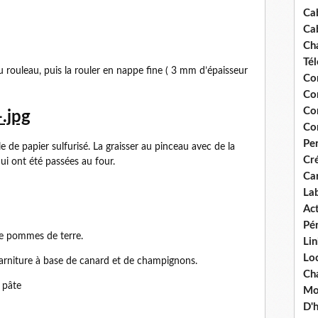
Ca
Ca
Ch
Té
au rouleau, puis la rouler en nappe fine ( 3 mm d’épaisseur
Co
Co
Co
Co
Pe
e de papier sulfurisé. La graisser au pinceau avec de la
Cré
ui ont été passées au four.
Ca
La
Act
Pér
de pommes de terre.
Lin
Loc
arniture à base de canard et de champignons.
Cha
 pâte
Mou
D'