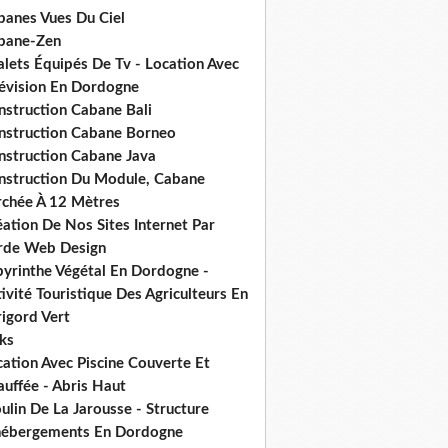
banes Vues Du Ciel
bane-Zen
alets Équipés De Tv - Location Avec
lévision En Dordogne
nstruction Cabane Bali
nstruction Cabane Borneo
nstruction Cabane Java
nstruction Du Module, Cabane
rchée À 12 Mètres
ation De Nos Sites Internet Par
rde Web Design
byrinthe Végétal En Dordogne -
ivité Touristique Des Agriculteurs En
igord Vert
ks
ation Avec Piscine Couverte Et
uffée - Abris Haut
lin De La Jarousse - Structure
hébergements En Dordogne