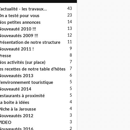
43
'actualité - les travaux...
23
n a testé pour vous
14
os petites annonces
13
ouveauté 2010 !!!
12
ouveautés 2009 !!!
11
résentation de notre structure
9
ouveauté 2011 !
8
resse
7
os activités (sur place)
7
es recettes de notre table d'hôtes
6
Nouveautés 2013
5
'environnement touristique
5
Nouveauté 2014
5
estaurants à proximité
4
a boite à idées
4
êche à la Jarousse
3
Nouveautés 2012
3
VIDEO
2
Nouveautés 2016