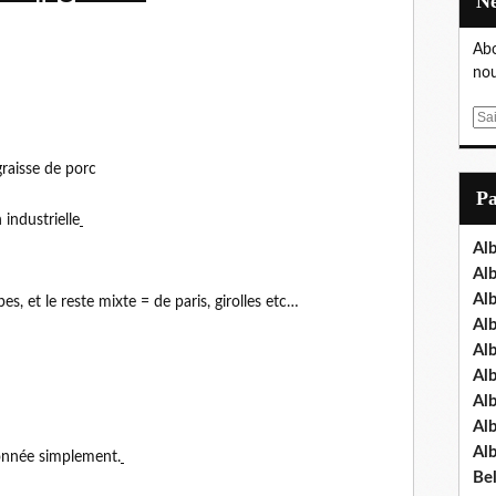
Abo
nou
E
m
a
graisse de porc
i
P
l
 industrielle
Al
Al
Al
 et le reste mixte = de paris, girolles etc…
Al
Al
Al
Al
Al
Al
onnée simplement.
Bel