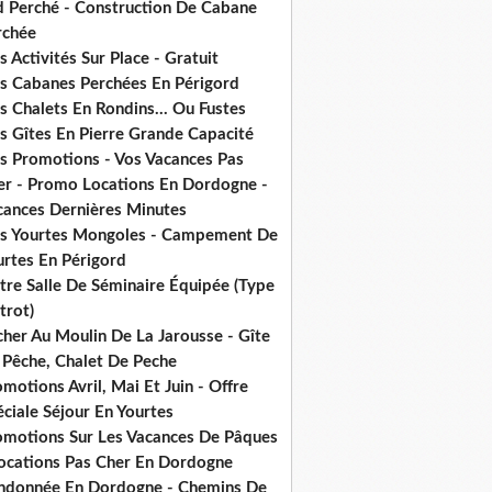
d Perché - Construction De Cabane
rchée
 Activités Sur Place - Gratuit
s Cabanes Perchées En Périgord
 Chalets En Rondins... Ou Fustes
s Gîtes En Pierre Grande Capacité
s Promotions - Vos Vacances Pas
er - Promo Locations En Dordogne -
cances Dernières Minutes
s Yourtes Mongoles - Campement De
urtes En Périgord
tre Salle De Séminaire Équipée (Type
trot)
cher Au Moulin De La Jarousse - Gîte
 Pêche, Chalet De Peche
motions Avril, Mai Et Juin - Offre
ciale Séjour En Yourtes
omotions Sur Les Vacances De Pâques
Locations Pas Cher En Dordogne
ndonnée En Dordogne - Chemins De