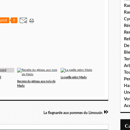
Ra
Ra
Cyc
post
0
Ré
Re
Re
De
Bie
Te
Ar
To
d
La paëlla selon Mado
Pe
Recette du gâteau aux noix de
Ha
Mado
Un
Vo
Ac
La flognarde aux pommes du Limousin