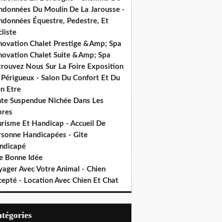
ndonnées Du Moulin De La Jarousse -
ndonnées Équestre, Pedestre, Et
liste
novation Chalet Prestige &Amp; Spa
novation Chalet Suite &Amp; Spa
trouvez Nous Sur La Foire Exposition
 Périgueux - Salon Du Confort Et Du
n Etre
nte Suspendue Nichée Dans Les
bres
urisme Et Handicap - Accueil De
rsonne Handicapées - Gite
ndicapé
e Bonne Idée
yager Avec Votre Animal - Chien
cepté - Location Avec Chien Et Chat
Catégories