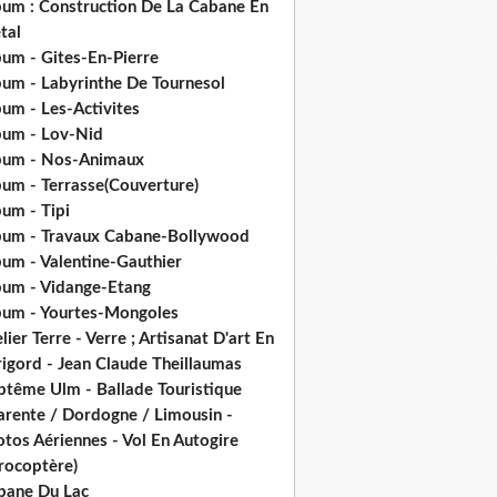
bum : Construction De La Cabane En
tal
bum - Gites-En-Pierre
bum - Labyrinthe De Tournesol
um - Les-Activites
bum - Lov-Nid
bum - Nos-Animaux
bum - Terrasse(Couverture)
um - Tipi
bum - Travaux Cabane-Bollywood
bum - Valentine-Gauthier
bum - Vidange-Etang
bum - Yourtes-Mongoles
lier Terre - Verre ; Artisanat D'art En
rigord - Jean Claude Theillaumas
ptême Ulm - Ballade Touristique
arente / Dordogne / Limousin -
tos Aériennes - Vol En Autogire
rocoptère)
bane Du Lac