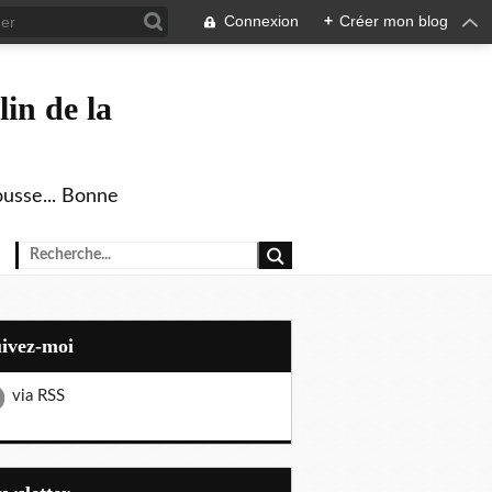
Connexion
+
Créer mon blog
in de la
ousse... Bonne
uivez-moi
via RSS