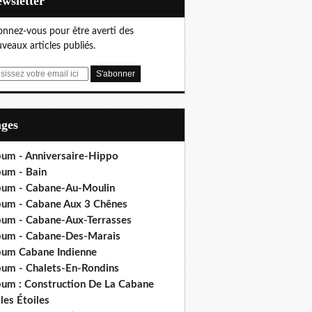
Newsletter
nnez-vous pour être averti des
veaux articles publiés.
ages
bum - Anniversaire-Hippo
bum - Bain
bum - Cabane-Au-Moulin
bum - Cabane Aux 3 Chênes
bum - Cabane-Aux-Terrasses
bum - Cabane-Des-Marais
bum Cabane Indienne
bum - Chalets-En-Rondins
bum : Construction De La Cabane
les Étoiles