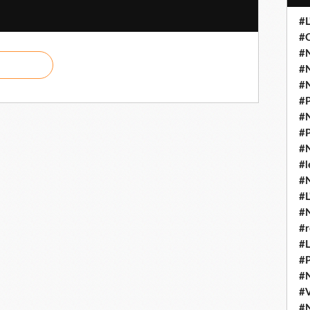
#L
#O
#N
#N
#N
#P
#N
#P
#N
#l
#
#L
#
#r
#L
#P
#
#
#