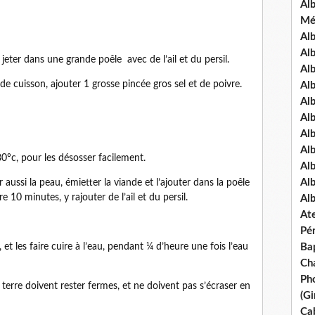
Al
Mé
Al
Al
 jeter dans une grande poêle
avec de l’ail et du persil.
Alb
 de cuisson, ajouter 1 grosse pincée gros sel et de poivre.
Al
Al
Al
Alb
Al
80°c, pour les désosser facilement.
Al
Al
er aussi la peau, émietter la viande et l’ajouter dans la poêle
 10 minutes, y rajouter de l’ail et du persil.
Al
Ate
Pé
Ba
, et les faire cuire à l’eau, pendant ¼ d’heure une fois l’eau
Ch
Pho
erre doivent rester fermes, et ne doivent pas s’écraser en
(Gi
Ca