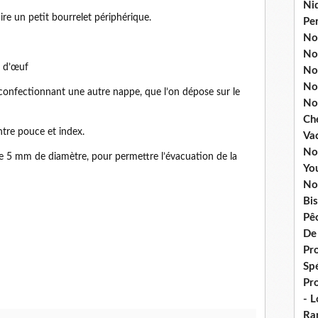
Ni
ire un petit bourrelet périphérique.
Pe
Nos
No
e d’œuf
Nos
No
 confectionnant une autre nappe, que l’on dépose sur le
No
Ch
ntre pouce et index.
Va
No
e 5 mm de diamètre, pour permettre l’évacuation de la
Yo
No
Bis
Pê
De
Pro
Spé
Pr
- 
Ra