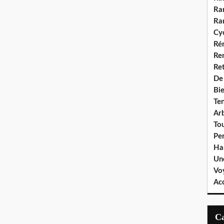
Ra
Ra
Cyc
Ré
Re
Re
De
Bie
Te
Ar
To
Pe
Ha
Un
Vo
Ac