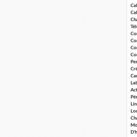
Ca
Ca
Ch
Té
Co
Co
Co
Co
Pe
Cré
Ca
La
Act
Pér
Lin
Loc
Cha
Mou
D'