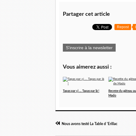
Partager cet article
Repost
S'inscrire à la newsletter
Vous aimerez aussi :
Tapas par çi … Tapas par là !
Recette du gâteau a
Mado
Nous avons testé La Table d 'Erillac