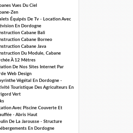
banes Vues Du Ciel
bane-Zen
alets Équipés De Tv - Location Avec
lévision En Dordogne
nstruction Cabane Bali
nstruction Cabane Borneo
nstruction Cabane Java
nstruction Du Module, Cabane
rchée À 12 Mètres
ation De Nos Sites Internet Par
rde Web Design
byrinthe Végétal En Dordogne -
ivité Touristique Des Agriculteurs En
igord Vert
ks
ation Avec Piscine Couverte Et
uffée - Abris Haut
lin De La Jarousse - Structure
hébergements En Dordogne