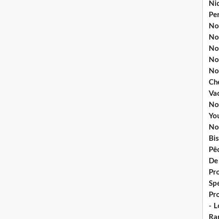
Ni
Pe
Nos
No
Nos
No
No
Ch
Va
No
Yo
No
Bis
Pê
De
Pro
Spé
Pr
- 
Ra