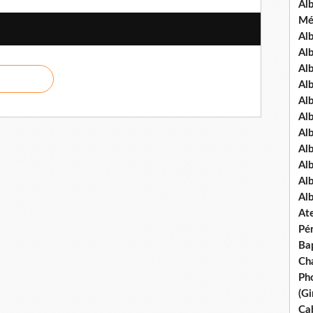
Al
Mé
Al
Al
Alb
Al
Al
Al
Alb
Al
Al
Al
Al
Ate
Pé
Ba
Ch
Pho
(Gi
Ca