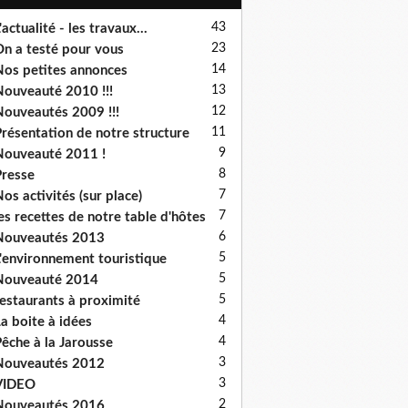
43
'actualité - les travaux...
23
n a testé pour vous
14
os petites annonces
13
ouveauté 2010 !!!
12
ouveautés 2009 !!!
11
résentation de notre structure
9
ouveauté 2011 !
8
resse
7
os activités (sur place)
7
es recettes de notre table d'hôtes
6
Nouveautés 2013
5
'environnement touristique
5
Nouveauté 2014
5
estaurants à proximité
4
a boite à idées
4
êche à la Jarousse
3
Nouveautés 2012
3
VIDEO
2
Nouveautés 2016