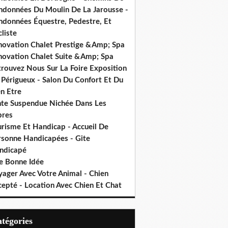
ndonnées Du Moulin De La Jarousse -
ndonnées Équestre, Pedestre, Et
liste
novation Chalet Prestige &Amp; Spa
novation Chalet Suite &Amp; Spa
trouvez Nous Sur La Foire Exposition
 Périgueux - Salon Du Confort Et Du
n Etre
nte Suspendue Nichée Dans Les
bres
urisme Et Handicap - Accueil De
rsonne Handicapées - Gite
ndicapé
e Bonne Idée
yager Avec Votre Animal - Chien
cepté - Location Avec Chien Et Chat
Catégories