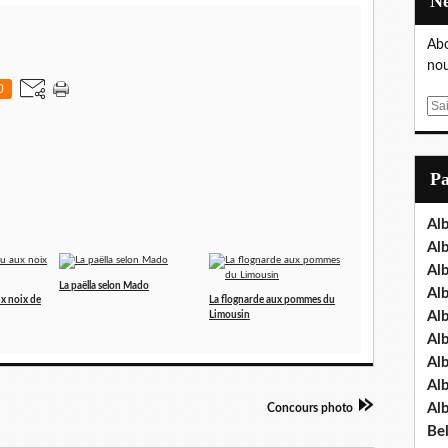
Abo
nou
0
E
m
a
i
P
l
Al
Al
Al
La paëlla selon Mado
Al
ux noix de
La flognarde aux pommes du
Al
Limousin
Al
Al
Al
Al
Concours photo
Bel