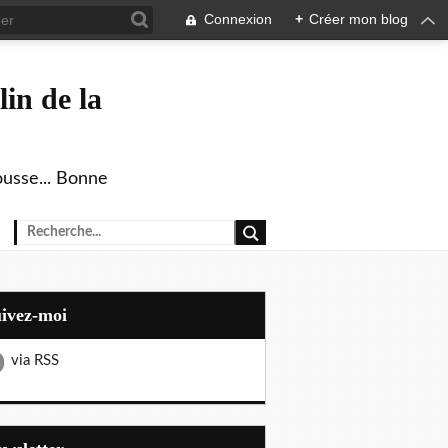
Connexion
+
Créer mon blog
in de la
ousse... Bonne
uivez-moi
via RSS