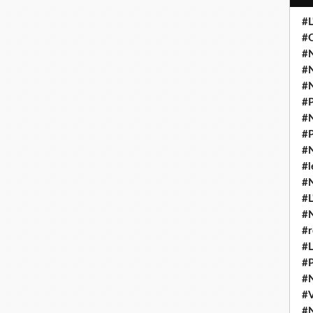
#L
#O
#N
#N
#N
#P
#N
#P
#N
#l
#
#L
#
#r
#L
#P
#
#
#