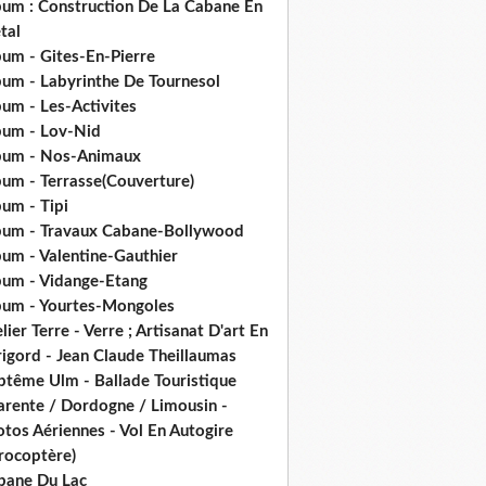
bum : Construction De La Cabane En
tal
bum - Gites-En-Pierre
bum - Labyrinthe De Tournesol
um - Les-Activites
bum - Lov-Nid
bum - Nos-Animaux
bum - Terrasse(Couverture)
um - Tipi
bum - Travaux Cabane-Bollywood
bum - Valentine-Gauthier
bum - Vidange-Etang
bum - Yourtes-Mongoles
lier Terre - Verre ; Artisanat D'art En
rigord - Jean Claude Theillaumas
ptême Ulm - Ballade Touristique
arente / Dordogne / Limousin -
tos Aériennes - Vol En Autogire
rocoptère)
bane Du Lac