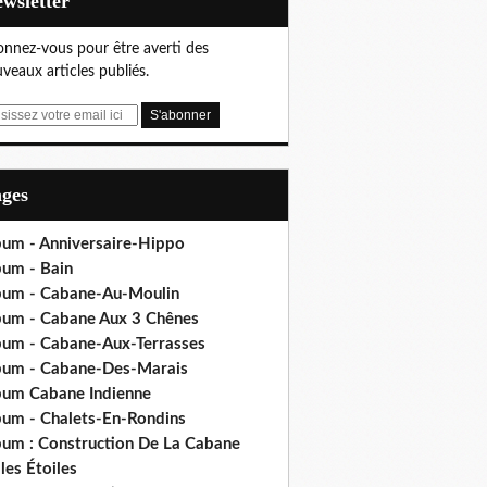
Newsletter
nnez-vous pour être averti des
veaux articles publiés.
ages
bum - Anniversaire-Hippo
bum - Bain
bum - Cabane-Au-Moulin
bum - Cabane Aux 3 Chênes
bum - Cabane-Aux-Terrasses
bum - Cabane-Des-Marais
bum Cabane Indienne
bum - Chalets-En-Rondins
bum : Construction De La Cabane
les Étoiles