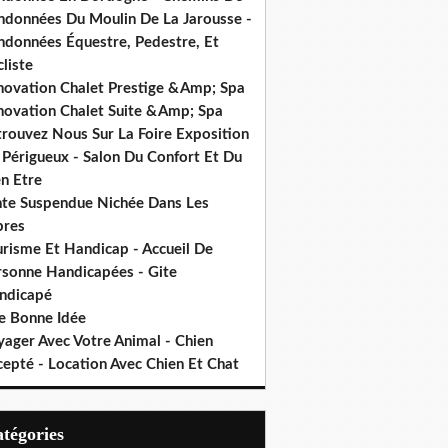
ndonnées Du Moulin De La Jarousse -
ndonnées Équestre, Pedestre, Et
liste
novation Chalet Prestige &Amp; Spa
novation Chalet Suite &Amp; Spa
trouvez Nous Sur La Foire Exposition
 Périgueux - Salon Du Confort Et Du
n Etre
nte Suspendue Nichée Dans Les
bres
urisme Et Handicap - Accueil De
rsonne Handicapées - Gite
ndicapé
e Bonne Idée
yager Avec Votre Animal - Chien
cepté - Location Avec Chien Et Chat
Catégories