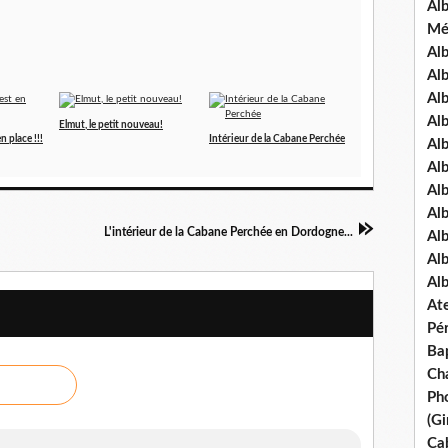
Al
Mé
Al
Al
Alb
Al
Elmut, le petit nouveau!
 place !!!
Intérieur de la Cabane Perchée
Al
Al
Alb
Al
L'intérieur de la Cabane Perchée en Dordogne...
Al
Al
Al
Ate
Pé
Ba
Ch
Pho
(Gi
Ca