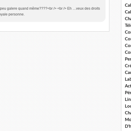
Ca
 peu galere quand même????<br /> <br /> Eh ....veux des droits
Ca
royale personne.
Ch
Té
Co
Co
Co
Co
Pe
Cré
Ca
La
Act
Pér
Lin
Loc
Cha
Mou
D'