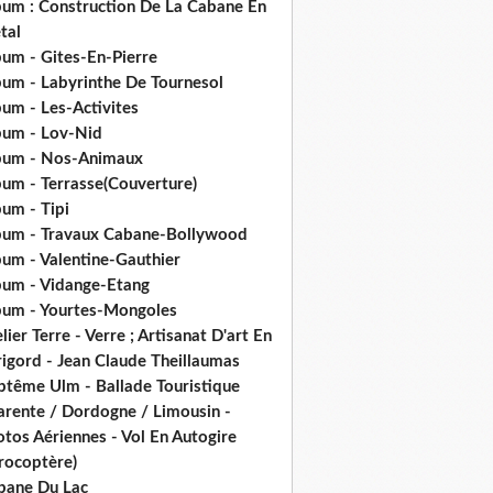
bum : Construction De La Cabane En
tal
bum - Gites-En-Pierre
bum - Labyrinthe De Tournesol
um - Les-Activites
bum - Lov-Nid
bum - Nos-Animaux
bum - Terrasse(Couverture)
um - Tipi
bum - Travaux Cabane-Bollywood
bum - Valentine-Gauthier
bum - Vidange-Etang
bum - Yourtes-Mongoles
lier Terre - Verre ; Artisanat D'art En
rigord - Jean Claude Theillaumas
ptême Ulm - Ballade Touristique
arente / Dordogne / Limousin -
tos Aériennes - Vol En Autogire
rocoptère)
bane Du Lac