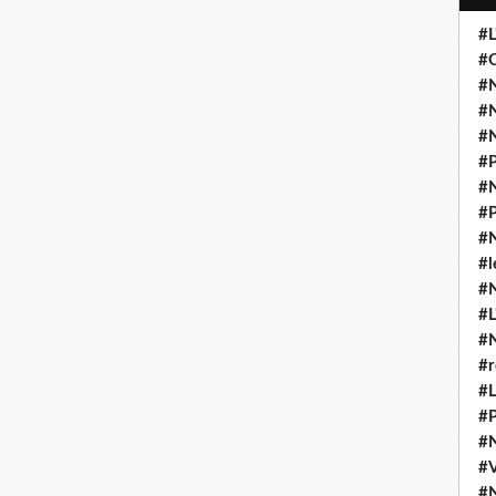
#L
#O
#N
#N
#N
#P
#N
#P
#N
#l
#
#L
#
#r
#L
#P
#
#
#