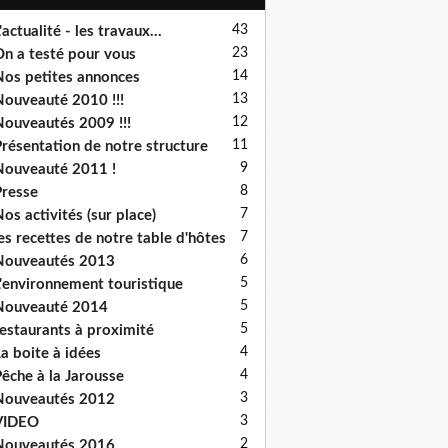
43
'actualité - les travaux...
23
n a testé pour vous
14
os petites annonces
13
ouveauté 2010 !!!
12
ouveautés 2009 !!!
11
résentation de notre structure
9
ouveauté 2011 !
8
resse
7
os activités (sur place)
7
es recettes de notre table d'hôtes
6
Nouveautés 2013
5
'environnement touristique
5
Nouveauté 2014
5
estaurants à proximité
4
a boite à idées
4
êche à la Jarousse
3
Nouveautés 2012
3
VIDEO
2
Nouveautés 2016