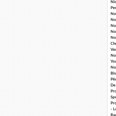
Ni
Pe
Nos
No
Nos
No
No
Ch
Va
No
Yo
No
Bis
Pê
De
Pro
Spé
Pr
- 
Ra