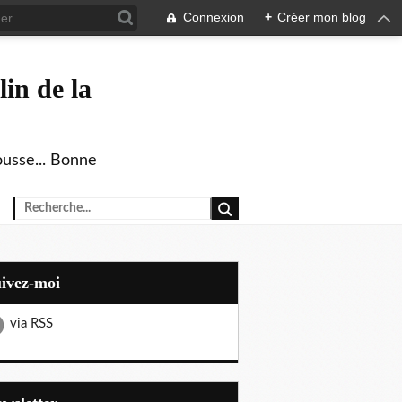
Connexion
+
Créer mon blog
in de la
ousse... Bonne
uivez-moi
via RSS