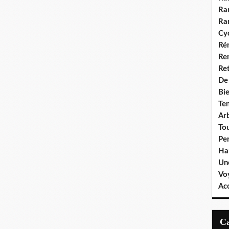
Ra
Ra
Cyc
Ré
Re
Re
De
Bie
Te
Ar
To
Pe
Ha
Un
Vo
Ac