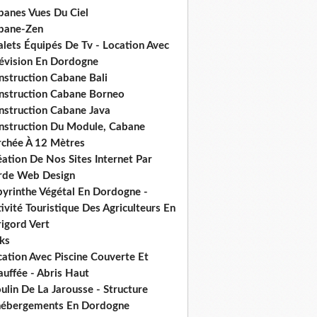
banes Vues Du Ciel
bane-Zen
alets Équipés De Tv - Location Avec
lévision En Dordogne
nstruction Cabane Bali
nstruction Cabane Borneo
nstruction Cabane Java
nstruction Du Module, Cabane
rchée À 12 Mètres
ation De Nos Sites Internet Par
rde Web Design
byrinthe Végétal En Dordogne -
ivité Touristique Des Agriculteurs En
igord Vert
ks
ation Avec Piscine Couverte Et
uffée - Abris Haut
lin De La Jarousse - Structure
hébergements En Dordogne