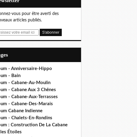
Newsletter
nnez-vous pour être averti des
veaux articles publiés.
ages
bum - Anniversaire-Hippo
bum - Bain
bum - Cabane-Au-Moulin
bum - Cabane Aux 3 Chênes
bum - Cabane-Aux-Terrasses
bum - Cabane-Des-Marais
bum Cabane Indienne
bum - Chalets-En-Rondins
bum : Construction De La Cabane
les Étoiles