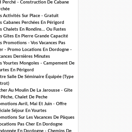
d Perché - Construction De Cabane
rchée
 Activités Sur Place - Gratuit
s Cabanes Perchées En Périgord
 Chalets En Rondins... Ou Fustes
s Gîtes En Pierre Grande Capacité
s Promotions - Vos Vacances Pas
er - Promo Locations En Dordogne -
cances Dernières Minutes
s Yourtes Mongoles - Campement De
urtes En Périgord
tre Salle De Séminaire Équipée (Type
trot)
cher Au Moulin De La Jarousse - Gîte
 Pêche, Chalet De Peche
motions Avril, Mai Et Juin - Offre
ciale Séjour En Yourtes
omotions Sur Les Vacances De Pâques
Locations Pas Cher En Dordogne
ndonnée En Dordogne - Chemins De