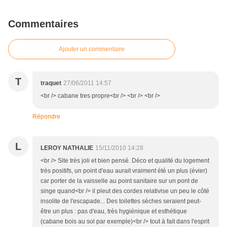
Commentaires
Ajouter un commentaire
T
traquet
27/06/2011 14:57
<br /> cabane tres propre<br /> <br /> <br />
Répondre
L
LEROY NATHALIE
15/11/2010 14:28
<br /> Site très joli et bien pensé. Déco et qualité du logement
très positifs, un point d'eau aurait vraiment été un plus (évier)
car porter de la vaisselle au point sanitaire sur un pont de
singe quand<br /> il pleut des cordes relativise un peu le côté
insolite de l'escapade... Des toilettes sèches seraient peut-
être un plus : pas d'eau, très hygiénique et esthétique
(cabane bois au sol par exemple)<br /> tout à fait dans l'esprit