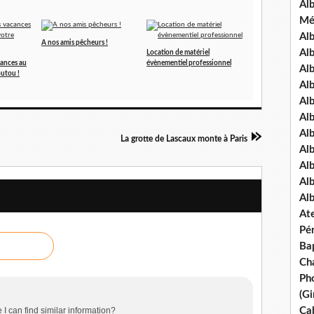
Al
Mé
Al
A nos amis pêcheurs !
Al
Location de matériel
cances au
évènementiel professionnel
Alb
outou !
Al
Al
Al
Alb
La grotte de Lascaux monte à Paris
Al
Al
Al
Al
Ate
Pé
Ba
Ch
Pho
3
(Gi
 I can find similar information?
Ca