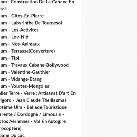
bum : Construction De La Cabane En
tal
bum - Gites-En-Pierre
bum - Labyrinthe De Tournesol
um - Les-Activites
bum - Lov-Nid
bum - Nos-Animaux
bum - Terrasse(Couverture)
um - Tipi
bum - Travaux Cabane-Bollywood
bum - Valentine-Gauthier
bum - Vidange-Etang
bum - Yourtes-Mongoles
lier Terre - Verre ; Artisanat D'art En
rigord - Jean Claude Theillaumas
ptême Ulm - Ballade Touristique
arente / Dordogne / Limousin -
tos Aériennes - Vol En Autogire
rocoptère)
bane Du Lac