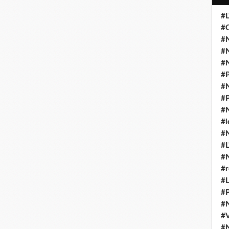
#L
#O
#N
#N
#N
#P
#N
#P
#N
#l
#
#L
#
#r
#L
#P
#
#
#