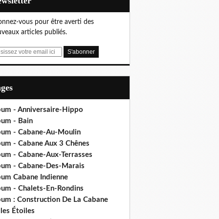
Newsletter
nnez-vous pour être averti des
veaux articles publiés.
ages
bum - Anniversaire-Hippo
bum - Bain
bum - Cabane-Au-Moulin
bum - Cabane Aux 3 Chênes
bum - Cabane-Aux-Terrasses
bum - Cabane-Des-Marais
bum Cabane Indienne
bum - Chalets-En-Rondins
bum : Construction De La Cabane
les Étoiles