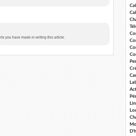
Ca
Ca
Ch
Té
Co
orts you have made in writing this article.
Co
Co
Co
Pe
Cré
Ca
La
Act
Pér
Lin
Loc
Cha
Mou
D'