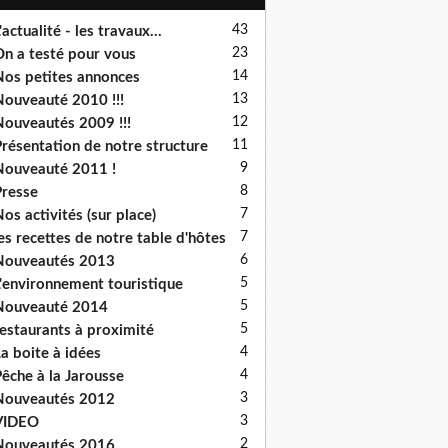
43
'actualité - les travaux...
23
n a testé pour vous
14
os petites annonces
13
ouveauté 2010 !!!
12
ouveautés 2009 !!!
11
résentation de notre structure
9
ouveauté 2011 !
8
resse
7
os activités (sur place)
7
es recettes de notre table d'hôtes
6
Nouveautés 2013
5
'environnement touristique
5
Nouveauté 2014
5
estaurants à proximité
4
a boite à idées
4
êche à la Jarousse
3
Nouveautés 2012
3
VIDEO
2
Nouveautés 2016