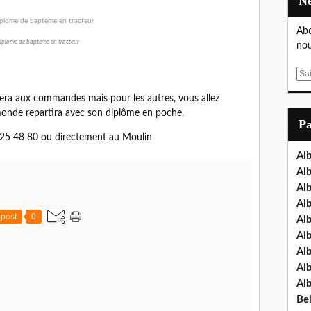
Abo
iplome de bapteme en tracteur
nou
E
m
estera aux commandes mais pour les autres, vous allez
a
 monde repartira avec son diplôme en poche.
i
P
l
 25 48 80 ou directement au Moulin
Al
Al
Al
Al
post
0
Al
Al
Al
Al
Al
Bel