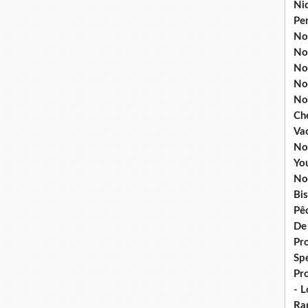
Ni
Pe
Nos
No
Nos
No
No
Ch
Va
No
Yo
No
Bis
Pê
De
Pro
Spé
Pr
- 
Ra