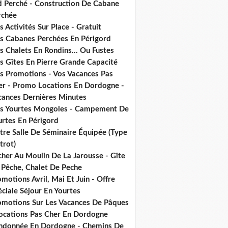
d Perché - Construction De Cabane
rchée
 Activités Sur Place - Gratuit
s Cabanes Perchées En Périgord
 Chalets En Rondins... Ou Fustes
s Gîtes En Pierre Grande Capacité
s Promotions - Vos Vacances Pas
er - Promo Locations En Dordogne -
cances Dernières Minutes
s Yourtes Mongoles - Campement De
urtes En Périgord
tre Salle De Séminaire Équipée (Type
trot)
cher Au Moulin De La Jarousse - Gîte
 Pêche, Chalet De Peche
motions Avril, Mai Et Juin - Offre
ciale Séjour En Yourtes
omotions Sur Les Vacances De Pâques
Locations Pas Cher En Dordogne
ndonnée En Dordogne - Chemins De