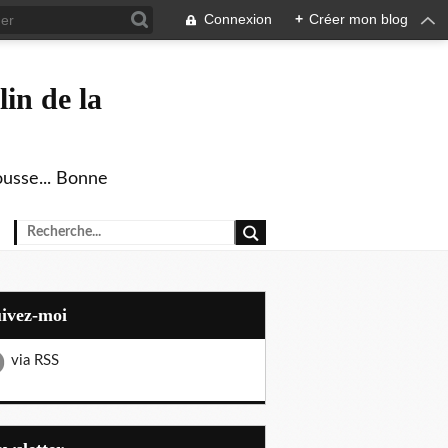
Connexion
+
Créer mon blog
in de la
ousse... Bonne
uivez-moi
via RSS