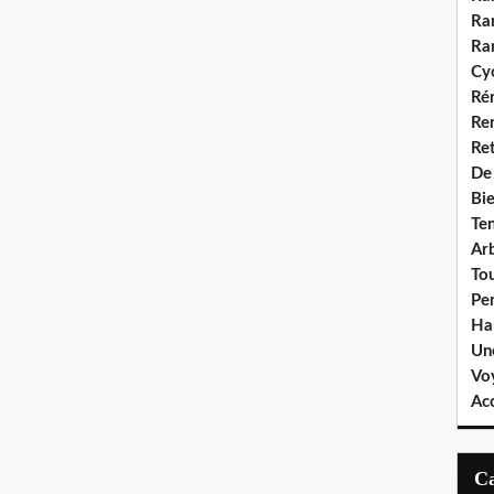
Ra
Ra
Cyc
Ré
Re
Re
De
Bie
Te
Ar
To
Pe
Ha
Un
Vo
Ac