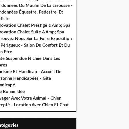
ndonnées Du Moulin De La Jarousse -
ndonnées Équestre, Pedestre, Et
liste
novation Chalet Prestige &Amp; Spa
novation Chalet Suite &Amp; Spa
trouvez Nous Sur La Foire Exposition
 Périgueux - Salon Du Confort Et Du
n Etre
nte Suspendue Nichée Dans Les
bres
urisme Et Handicap - Accueil De
rsonne Handicapées - Gite
ndicapé
e Bonne Idée
yager Avec Votre Animal - Chien
cepté - Location Avec Chien Et Chat
Catégories