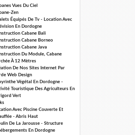
banes Vues Du Ciel
bane-Zen
alets Équipés De Tv - Location Avec
lévision En Dordogne
nstruction Cabane Bali
nstruction Cabane Borneo
nstruction Cabane Java
nstruction Du Module, Cabane
rchée À 12 Mètres
ation De Nos Sites Internet Par
rde Web Design
byrinthe Végétal En Dordogne -
ivité Touristique Des Agriculteurs En
igord Vert
ks
ation Avec Piscine Couverte Et
uffée - Abris Haut
lin De La Jarousse - Structure
hébergements En Dordogne