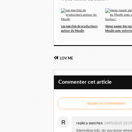
Les marchés de producteurs
Venez passer des va
autour du Moulin
Moulin avec votre t
LOV ME
Commenter cet article
Ajouter un commentaire
R
replica watches
14/05/2015 10:2
Interesting info, do you know where