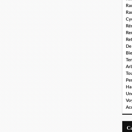
Ra
Ra
Cyc
Ré
Re
Re
De
Bie
Te
Ar
To
Pe
Ha
Un
Vo
Ac