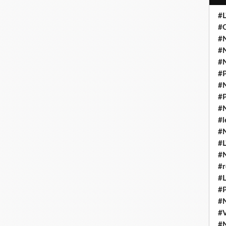
#L
#O
#N
#N
#N
#P
#N
#P
#N
#l
#
#L
#
#r
#L
#P
#
#
#