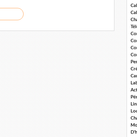
Ca
Ca
Ch
Té
Co
Co
Co
Co
Pe
Cré
Ca
La
Act
Pér
Lin
Loc
Cha
Mou
D'