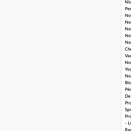
Ni
Pe
Nos
No
Nos
No
No
Ch
Va
No
Yo
No
Bis
Pê
De
Pro
Spé
Pr
- 
Ra