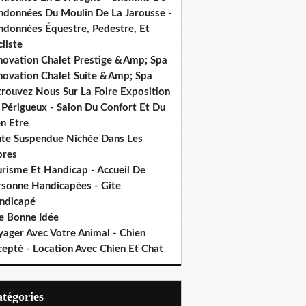
ndonnées Du Moulin De La Jarousse -
ndonnées Équestre, Pedestre, Et
liste
novation Chalet Prestige &Amp; Spa
novation Chalet Suite &Amp; Spa
trouvez Nous Sur La Foire Exposition
 Périgueux - Salon Du Confort Et Du
n Etre
nte Suspendue Nichée Dans Les
bres
urisme Et Handicap - Accueil De
rsonne Handicapées - Gite
ndicapé
e Bonne Idée
yager Avec Votre Animal - Chien
cepté - Location Avec Chien Et Chat
Catégories