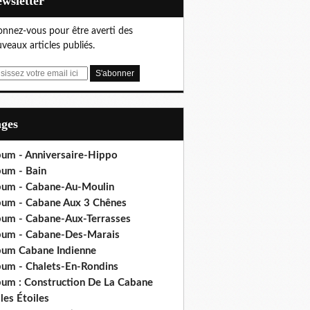
Newsletter
nnez-vous pour être averti des
veaux articles publiés.
ages
bum - Anniversaire-Hippo
bum - Bain
bum - Cabane-Au-Moulin
bum - Cabane Aux 3 Chênes
bum - Cabane-Aux-Terrasses
bum - Cabane-Des-Marais
bum Cabane Indienne
bum - Chalets-En-Rondins
bum : Construction De La Cabane
les Étoiles