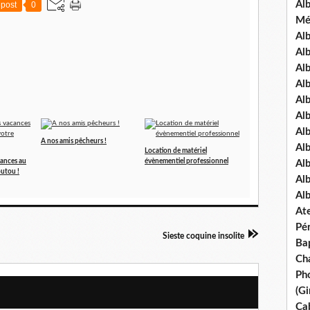
Al
post
0
Mé
Al
Al
Alb
Al
Al
Al
Alb
A nos amis pêcheurs !
Al
Location de matériel
cances au
évènementiel professionnel
Al
outou !
Al
Al
Ate
Pé
Sieste coquine insolite
Ba
Ch
Pho
(Gi
Ca