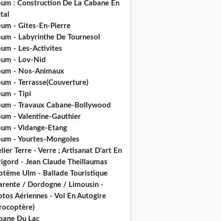
bum : Construction De La Cabane En
tal
bum - Gites-En-Pierre
bum - Labyrinthe De Tournesol
um - Les-Activites
bum - Lov-Nid
bum - Nos-Animaux
bum - Terrasse(Couverture)
um - Tipi
bum - Travaux Cabane-Bollywood
bum - Valentine-Gauthier
bum - Vidange-Etang
bum - Yourtes-Mongoles
lier Terre - Verre ; Artisanat D'art En
rigord - Jean Claude Theillaumas
ptême Ulm - Ballade Touristique
arente / Dordogne / Limousin -
tos Aériennes - Vol En Autogire
rocoptère)
bane Du Lac