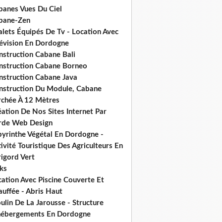
banes Vues Du Ciel
bane-Zen
alets Équipés De Tv - Location Avec
lévision En Dordogne
nstruction Cabane Bali
nstruction Cabane Borneo
nstruction Cabane Java
nstruction Du Module, Cabane
rchée À 12 Mètres
ation De Nos Sites Internet Par
rde Web Design
byrinthe Végétal En Dordogne -
ivité Touristique Des Agriculteurs En
igord Vert
ks
ation Avec Piscine Couverte Et
uffée - Abris Haut
lin De La Jarousse - Structure
hébergements En Dordogne