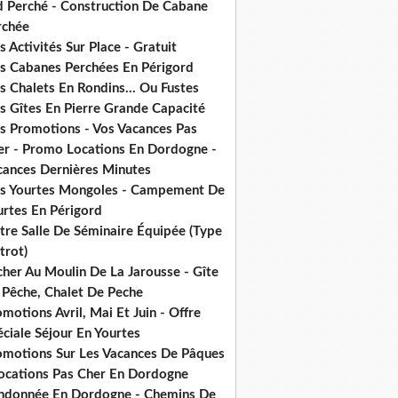
d Perché - Construction De Cabane
rchée
 Activités Sur Place - Gratuit
s Cabanes Perchées En Périgord
 Chalets En Rondins... Ou Fustes
s Gîtes En Pierre Grande Capacité
s Promotions - Vos Vacances Pas
er - Promo Locations En Dordogne -
cances Dernières Minutes
s Yourtes Mongoles - Campement De
urtes En Périgord
tre Salle De Séminaire Équipée (Type
trot)
cher Au Moulin De La Jarousse - Gîte
 Pêche, Chalet De Peche
motions Avril, Mai Et Juin - Offre
ciale Séjour En Yourtes
omotions Sur Les Vacances De Pâques
Locations Pas Cher En Dordogne
ndonnée En Dordogne - Chemins De