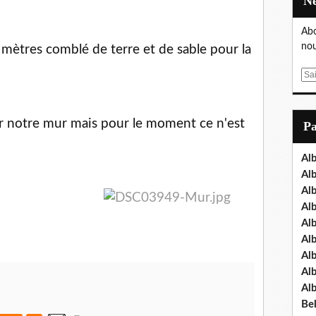
Abo
nou
ètres comblé de terre et de sable pour la
E
m
a
i
er notre mur mais pour le moment ce n'est
P
l
Al
Al
Al
Al
Al
Al
Al
Al
Al
Bel