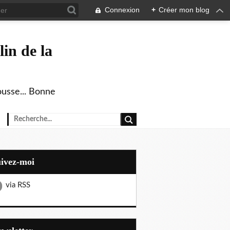
Connexion
+
Créer mon blog
in de la
ousse... Bonne
uivez-moi
via RSS