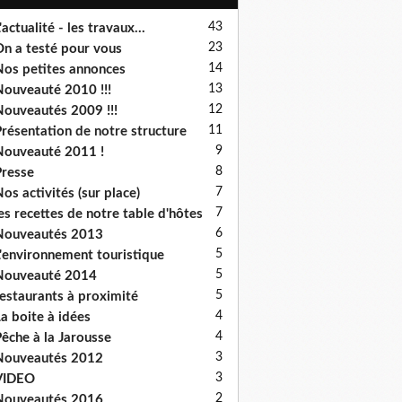
43
'actualité - les travaux...
23
n a testé pour vous
14
os petites annonces
13
ouveauté 2010 !!!
12
ouveautés 2009 !!!
11
résentation de notre structure
9
ouveauté 2011 !
8
resse
7
os activités (sur place)
7
es recettes de notre table d'hôtes
6
Nouveautés 2013
5
'environnement touristique
5
Nouveauté 2014
5
estaurants à proximité
4
a boite à idées
4
êche à la Jarousse
3
Nouveautés 2012
3
VIDEO
2
Nouveautés 2016