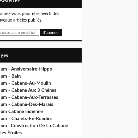
Newsletter
nnez-vous pour être averti des
veaux articles publiés.
ages
bum - Anniversaire-Hippo
bum - Bain
bum - Cabane-Au-Moulin
bum - Cabane Aux 3 Chênes
bum - Cabane-Aux-Terrasses
bum - Cabane-Des-Marais
bum Cabane Indienne
bum - Chalets-En-Rondins
bum : Construction De La Cabane
les Étoiles