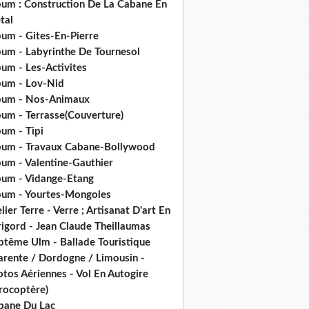
bum : Construction De La Cabane En
tal
bum - Gites-En-Pierre
bum - Labyrinthe De Tournesol
um - Les-Activites
bum - Lov-Nid
bum - Nos-Animaux
bum - Terrasse(Couverture)
um - Tipi
bum - Travaux Cabane-Bollywood
bum - Valentine-Gauthier
bum - Vidange-Etang
bum - Yourtes-Mongoles
lier Terre - Verre ; Artisanat D'art En
rigord - Jean Claude Theillaumas
ptême Ulm - Ballade Touristique
arente / Dordogne / Limousin -
tos Aériennes - Vol En Autogire
rocoptère)
bane Du Lac