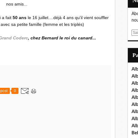
nos amis...
Abo
 a fait
50 ans
le 16 juillet....déjà 4 ans qu'il vient souffler
nou
vec sa petite famille (femme et les triplés)
E
Grand Coderc
, chez Bernard le roi du canard...
m
a
i
P
l
Al
Al
Al
Al
post
0
Al
Al
Al
Al
Al
Bel