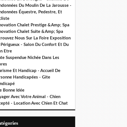
ndonnées Du Moulin De La Jarousse -
ndonnées Équestre, Pedestre, Et
liste
novation Chalet Prestige &Amp; Spa
novation Chalet Suite &Amp; Spa
trouvez Nous Sur La Foire Exposition
 Périgueux - Salon Du Confort Et Du
n Etre
nte Suspendue Nichée Dans Les
bres
urisme Et Handicap - Accueil De
rsonne Handicapées - Gite
ndicapé
e Bonne Idée
yager Avec Votre Animal - Chien
cepté - Location Avec Chien Et Chat
Catégories