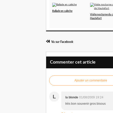
Ballade en calèche
Visite nocturne du 
Hautefort
Vu sur Facebook
Commenter cet article
Ajouter un commentaire
L
la blonde
01/08/2009 19:24
très bon souvenir gros bisous