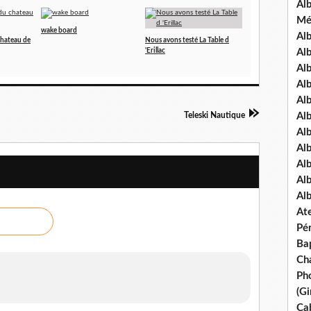
Al
Mé
wake board
Al
chateau de
Nous avons testé La Table d
Al
'Erillac
Alb
Al
Al
Al
Teleski Nautique
Alb
Al
Al
Al
Al
Ate
Pé
Ba
Ch
Pho
(Gi
Ca