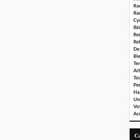
Ra
Ra
Cyc
Ré
Re
Re
De
Bie
Te
Ar
To
Pe
Ha
Un
Vo
Ac