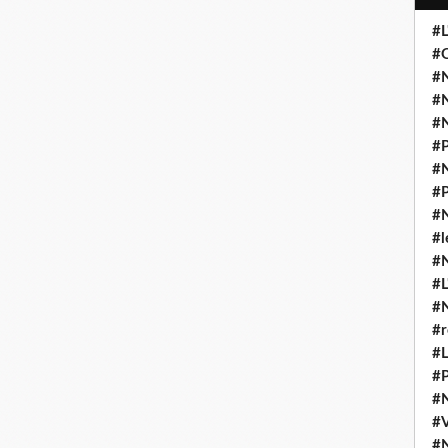
#L
#O
#N
#N
#N
#P
#N
#P
#N
#l
#
#L
#
#r
#L
#P
#
#
#