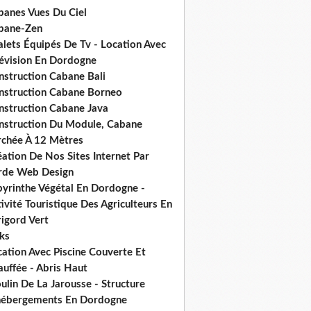
banes Vues Du Ciel
bane-Zen
alets Équipés De Tv - Location Avec
lévision En Dordogne
nstruction Cabane Bali
nstruction Cabane Borneo
nstruction Cabane Java
nstruction Du Module, Cabane
rchée À 12 Mètres
ation De Nos Sites Internet Par
rde Web Design
byrinthe Végétal En Dordogne -
ivité Touristique Des Agriculteurs En
igord Vert
ks
ation Avec Piscine Couverte Et
uffée - Abris Haut
lin De La Jarousse - Structure
hébergements En Dordogne