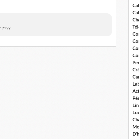
Ca
Ca
Ch
Té
N° ????
Co
Co
Co
Co
Pe
Cré
Ca
La
Act
Pér
Lin
Loc
Cha
Mou
D'