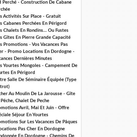
d Perché - Construction De Cabane
rchée
 Activités Sur Place - Gratuit
s Cabanes Perchées En Périgord
 Chalets En Rondins... Ou Fustes
s Gîtes En Pierre Grande Capacité
s Promotions - Vos Vacances Pas
er - Promo Locations En Dordogne -
cances Dernières Minutes
s Yourtes Mongoles - Campement De
urtes En Périgord
tre Salle De Séminaire Équipée (Type
trot)
cher Au Moulin De La Jarousse - Gîte
 Pêche, Chalet De Peche
motions Avril, Mai Et Juin - Offre
ciale Séjour En Yourtes
omotions Sur Les Vacances De Pâques
Locations Pas Cher En Dordogne
ndonnée En Dordogne - Chemins De