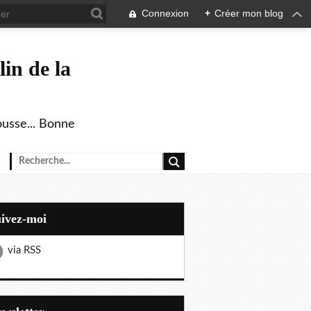
Connexion
+
Créer mon blog
in de la
ousse... Bonne
uivez-moi
via RSS