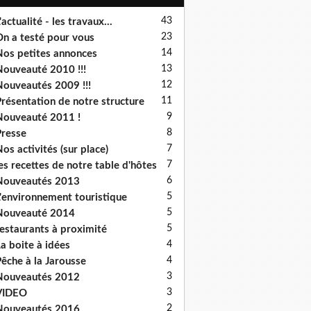
43
'actualité - les travaux...
23
n a testé pour vous
14
os petites annonces
13
ouveauté 2010 !!!
12
ouveautés 2009 !!!
11
résentation de notre structure
9
ouveauté 2011 !
8
resse
7
os activités (sur place)
7
es recettes de notre table d'hôtes
6
Nouveautés 2013
5
'environnement touristique
5
Nouveauté 2014
5
estaurants à proximité
4
a boite à idées
4
êche à la Jarousse
3
Nouveautés 2012
3
VIDEO
2
Nouveautés 2016