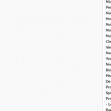
Ni
Pe
Nos
No
Nos
No
No
Ch
Va
No
Yo
No
Bis
Pê
De
Pro
Spé
Pr
- 
Ra