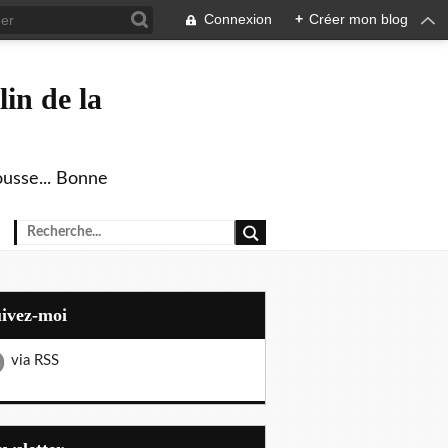
Connexion
+
Créer mon blog
in de la
ousse... Bonne
uivez-moi
via RSS