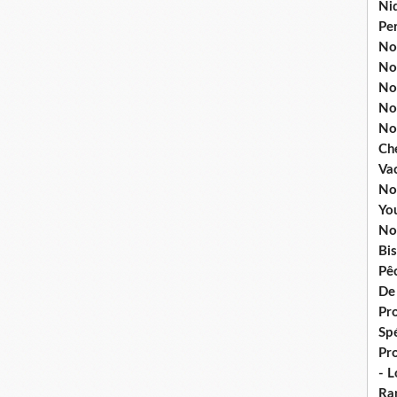
Ni
Pe
Nos
No
Nos
No
No
Ch
Va
No
Yo
No
Bis
Pê
De
Pro
Spé
Pr
- 
Ra