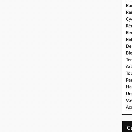
Ra
Ra
Cyc
Ré
Re
Re
De
Bie
Te
Ar
To
Pe
Ha
Un
Vo
Ac