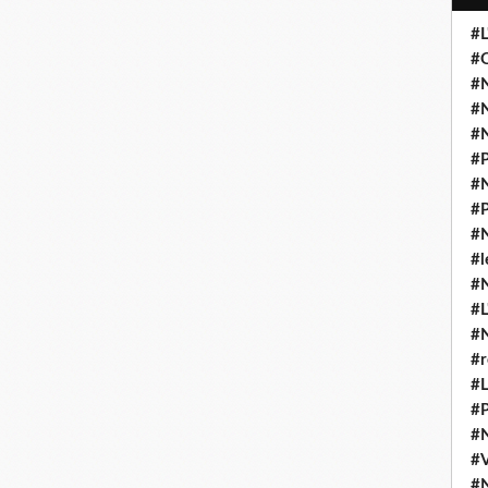
#L
#O
#N
#N
#N
#P
#N
#P
#N
#l
#
#L
#
#r
#L
#P
#
#
#