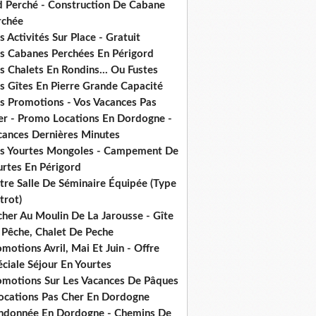
d Perché - Construction De Cabane
rchée
 Activités Sur Place - Gratuit
s Cabanes Perchées En Périgord
 Chalets En Rondins... Ou Fustes
s Gîtes En Pierre Grande Capacité
s Promotions - Vos Vacances Pas
er - Promo Locations En Dordogne -
cances Dernières Minutes
s Yourtes Mongoles - Campement De
urtes En Périgord
tre Salle De Séminaire Équipée (Type
trot)
cher Au Moulin De La Jarousse - Gîte
 Pêche, Chalet De Peche
motions Avril, Mai Et Juin - Offre
ciale Séjour En Yourtes
omotions Sur Les Vacances De Pâques
Locations Pas Cher En Dordogne
ndonnée En Dordogne - Chemins De