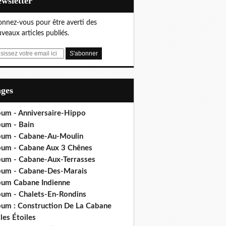
Newsletter
nnez-vous pour être averti des
veaux articles publiés.
ages
bum - Anniversaire-Hippo
bum - Bain
bum - Cabane-Au-Moulin
bum - Cabane Aux 3 Chênes
bum - Cabane-Aux-Terrasses
bum - Cabane-Des-Marais
bum Cabane Indienne
bum - Chalets-En-Rondins
bum : Construction De La Cabane
les Étoiles