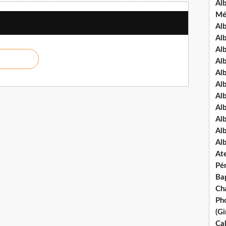
Al
Mé
Al
Al
Alb
Al
Al
Al
Alb
Al
Al
Al
Al
Ate
Pé
Ba
Ch
Pho
(Gi
Ca