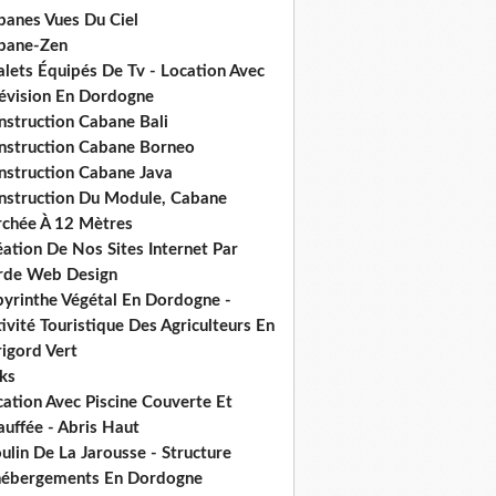
banes Vues Du Ciel
bane-Zen
alets Équipés De Tv - Location Avec
lévision En Dordogne
nstruction Cabane Bali
nstruction Cabane Borneo
nstruction Cabane Java
nstruction Du Module, Cabane
rchée À 12 Mètres
ation De Nos Sites Internet Par
rde Web Design
byrinthe Végétal En Dordogne -
ivité Touristique Des Agriculteurs En
igord Vert
ks
ation Avec Piscine Couverte Et
uffée - Abris Haut
lin De La Jarousse - Structure
hébergements En Dordogne