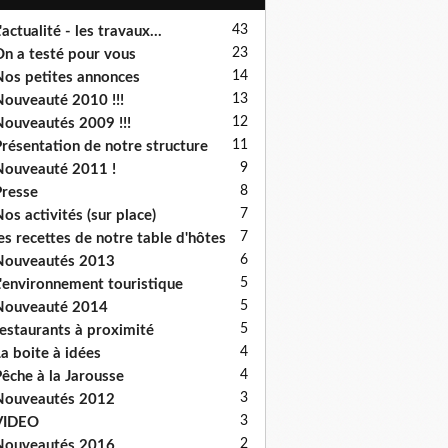
43
'actualité - les travaux...
23
n a testé pour vous
14
os petites annonces
13
ouveauté 2010 !!!
12
ouveautés 2009 !!!
11
résentation de notre structure
9
ouveauté 2011 !
8
resse
7
os activités (sur place)
7
es recettes de notre table d'hôtes
6
Nouveautés 2013
5
'environnement touristique
5
Nouveauté 2014
5
estaurants à proximité
4
a boite à idées
4
êche à la Jarousse
3
Nouveautés 2012
3
VIDEO
2
Nouveautés 2016