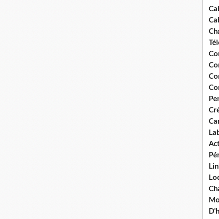
Ca
Ca
Ch
Té
Co
Co
Co
Co
Pe
Cré
Ca
La
Act
Pér
Lin
Loc
Cha
Mou
D'