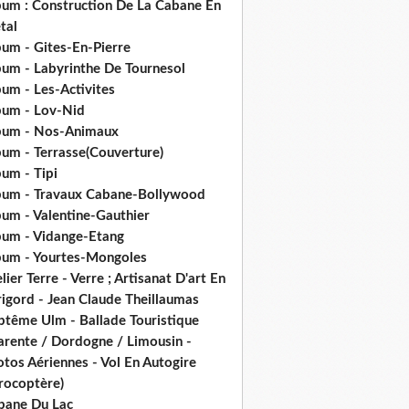
bum : Construction De La Cabane En
tal
bum - Gites-En-Pierre
bum - Labyrinthe De Tournesol
um - Les-Activites
bum - Lov-Nid
bum - Nos-Animaux
bum - Terrasse(Couverture)
um - Tipi
bum - Travaux Cabane-Bollywood
bum - Valentine-Gauthier
bum - Vidange-Etang
bum - Yourtes-Mongoles
lier Terre - Verre ; Artisanat D'art En
rigord - Jean Claude Theillaumas
ptême Ulm - Ballade Touristique
arente / Dordogne / Limousin -
tos Aériennes - Vol En Autogire
rocoptère)
bane Du Lac