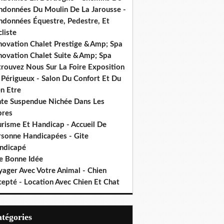
ndonnées Du Moulin De La Jarousse -
ndonnées Équestre, Pedestre, Et
liste
novation Chalet Prestige &Amp; Spa
novation Chalet Suite &Amp; Spa
trouvez Nous Sur La Foire Exposition
 Périgueux - Salon Du Confort Et Du
n Etre
nte Suspendue Nichée Dans Les
bres
urisme Et Handicap - Accueil De
rsonne Handicapées - Gite
ndicapé
e Bonne Idée
yager Avec Votre Animal - Chien
cepté - Location Avec Chien Et Chat
Catégories