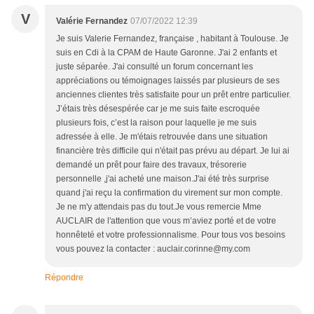
V
Valérie Fernandez
07/07/2022 12:39
Je suis Valerie Fernandez, française , habitant à Toulouse. Je
suis en Cdi à la CPAM de Haute Garonne. J'ai 2 enfants et
juste séparée. J'ai consulté un forum concernant les
appréciations ou témoignages laissés par plusieurs de ses
anciennes clientes très satisfaite pour un prêt entre particulier.
J’étais très désespérée car je me suis faite escroquée
plusieurs fois, c’est la raison pour laquelle je me suis
adressée à elle. Je m'étais retrouvée dans une situation
financière très difficile qui n'était pas prévu au départ. Je lui ai
demandé un prêt pour faire des travaux, trésorerie
personnelle ,j'ai acheté une maison.J'ai été très surprise
quand j'ai reçu la confirmation du virement sur mon compte.
Je ne m'y attendais pas du tout.Je vous remercie Mme
AUCLAIR de l'attention que vous m’aviez porté et de votre
honnêteté et votre professionnalisme. Pour tous vos besoins
vous pouvez la contacter : auclair.corinne@my.com
Répondre