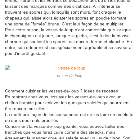
temps, il brunit et les verrues se détachent dès qu’on les touche,
laissant des marques comme des cicatrices. A l’intérieur se
trouvent les spores qui, lorsqu’ils sont mûrs, font craquer le
chapeau qui laisse alors éclater les spores en poudre formant
une sorte de "fumée" brune. C'est leur façon de se multiplier.
Pour cette raison, la vesse-de-loup n’est comestible que lorsque
le champignon est jeune, lorsque la gleba, c'est à dire la masse
charnue qui contient les spores, est encore ferme et blanche. En
outre, son odeur n’est pas spécialement agréable et sa saveur a
peu d’intérêt gustatif.
vesse de loup
Comment cuisiner les vesses-de-loup ? Idées de recettes
En rentrant chez vous, essuyez les vesses-de-loup avec un
chiffon humide pour enlever les quelques saletés qui pourraient
être encore sur elles.
La meilleure façon de les consommer est de les faire en omelette
ou dans des œufs brouillés.
Concernant la vesse-de-loup géante, vous pouvez tailler des
tranches que vous ferez cuire comme des steacks, mais
également la manger crue, en salade avec un jus de citron. Son