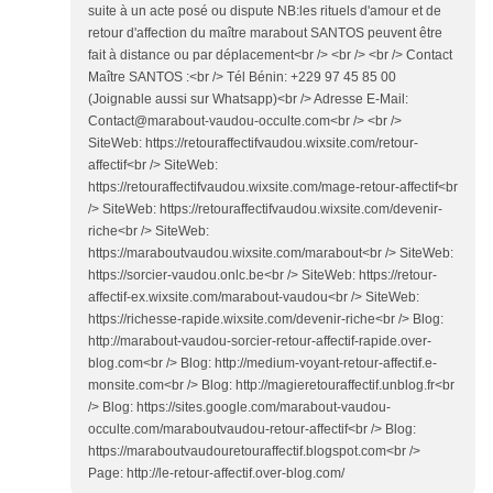
suite à un acte posé ou dispute NB:les rituels d'amour et de
retour d'affection du maître marabout SANTOS peuvent être
fait à distance ou par déplacement<br /> <br /> <br /> Contact
Maître SANTOS :<br /> Tél Bénin: +229 97 45 85 00
(Joignable aussi sur Whatsapp)<br /> Adresse E-Mail:
Contact@marabout-vaudou-occulte.com<br /> <br />
SiteWeb: https://retouraffectifvaudou.wixsite.com/retour-
affectif<br /> SiteWeb:
https://retouraffectifvaudou.wixsite.com/mage-retour-affectif<br
/> SiteWeb: https://retouraffectifvaudou.wixsite.com/devenir-
riche<br /> SiteWeb:
https://maraboutvaudou.wixsite.com/marabout<br /> SiteWeb:
https://sorcier-vaudou.onlc.be<br /> SiteWeb: https://retour-
affectif-ex.wixsite.com/marabout-vaudou<br /> SiteWeb:
https://richesse-rapide.wixsite.com/devenir-riche<br /> Blog:
http://marabout-vaudou-sorcier-retour-affectif-rapide.over-
blog.com<br /> Blog: http://medium-voyant-retour-affectif.e-
monsite.com<br /> Blog: http://magieretouraffectif.unblog.fr<br
/> Blog: https://sites.google.com/marabout-vaudou-
occulte.com/maraboutvaudou-retour-affectif<br /> Blog:
https://maraboutvaudouretouraffectif.blogspot.com<br />
Page: http://le-retour-affectif.over-blog.com/