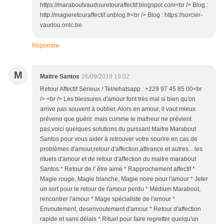
https://maraboutvaudouretouraffectif.blogspot.com<br /> Blog :
http://magieretouraffectif.unblog.fr<br /> Blog : https://sorcier-
vaudou.onlc.be
Répondre
M
Maitre Santos
26/09/2019 19:02
Retour Affectif Sérieux / Tel/whatsapp : +229 97 45 85 00<br
/> <br /> Les blessures d'amour font très mal si bien qu'on
arrive pas souvent à oublier. Alors en amour, il vaut mieux
prévenir que guérir. mais comme le malheur ne prévient
pas,voici quelques solutions du puissant Maitre Marabout
Santos pour vous aider à retrouver votre sourire en cas de
problèmes d'amour,retour d'affection,attirance et autres... les
rituels d'amour et de retour d'affection du maitre marabout
Santos * Retour de l' être aimé * Rapprochement affectif *
Magie rouge, Magie blanche, Magie noire pour l'amour * Jeter
un sort pour le retour de l'amour perdu * Médium Marabout,
rencontrer l'amour * Mage spécialiste de l'amour *
Envoutement, desenvoutement d'amour * Retour d'affection
rapide et sans délais * Rituel pour faire regretter quelqu'un