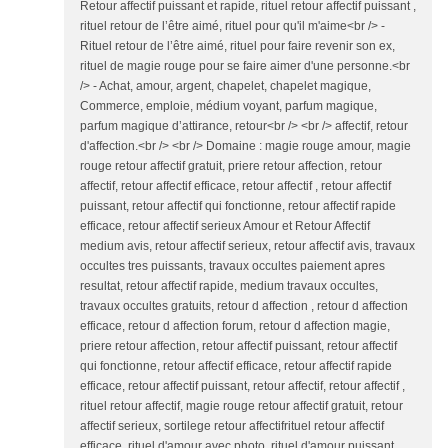
Retour affectif puissant et rapide, rituel retour affectif puissant ,
rituel retour de l’être aimé, rituel pour qu'il m'aime<br /> -
Rituel retour de l’être aimé, rituel pour faire revenir son ex,
rituel de magie rouge pour se faire aimer d'une personne.<br
/> - Achat, amour, argent, chapelet, chapelet magique,
Commerce, emploie, médium voyant, parfum magique,
parfum magique d’attirance, retour<br /> <br /> affectif, retour
d'affection.<br /> <br /> Domaine : magie rouge amour, magie
rouge retour affectif gratuit, priere retour affection, retour
affectif, retour affectif efficace, retour affectif , retour affectif
puissant, retour affectif qui fonctionne, retour affectif rapide
efficace, retour affectif serieux Amour et Retour Affectif
medium avis, retour affectif serieux, retour affectif avis, travaux
occultes tres puissants, travaux occultes paiement apres
resultat, retour affectif rapide, medium travaux occultes,
travaux occultes gratuits, retour d affection , retour d affection
efficace, retour d affection forum, retour d affection magie,
priere retour affection, retour affectif puissant, retour affectif
qui fonctionne, retour affectif efficace, retour affectif rapide
efficace, retour affectif puissant, retour affectif, retour affectif ,
rituel retour affectif, magie rouge retour affectif gratuit, retour
affectif serieux, sortilege retour affectifrituel retour affectif
efficace, rituel d'amour avec photo, rituel d'amour puissant ,