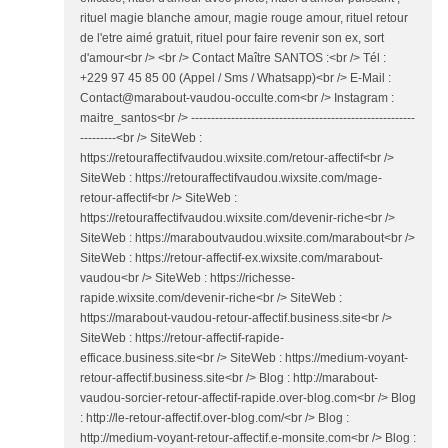
rituel magie blanche amour, magie rouge amour, rituel retour
de l'etre aimé gratuit, rituel pour faire revenir son ex, sort
d'amour<br /> <br /> Contact Maître SANTOS :<br /> Tél :
+229 97 45 85 00 (Appel / Sms / Whatsapp)<br /> E-Mail :
Contact@marabout-vaudou-occulte.com<br /> Instagram :
maitre_santos<br /> --------------------------------------------------------
---------<br /> SiteWeb :
https://retouraffectifvaudou.wixsite.com/retour-affectif<br />
SiteWeb : https://retouraffectifvaudou.wixsite.com/mage-
retour-affectif<br /> SiteWeb :
https://retouraffectifvaudou.wixsite.com/devenir-riche<br />
SiteWeb : https://maraboutvaudou.wixsite.com/marabout<br />
SiteWeb : https://retour-affectif-ex.wixsite.com/marabout-
vaudou<br /> SiteWeb : https://richesse-
rapide.wixsite.com/devenir-riche<br /> SiteWeb :
https://marabout-vaudou-retour-affectif.business.site<br />
SiteWeb : https://retour-affectif-rapide-
efficace.business.site<br /> SiteWeb : https://medium-voyant-
retour-affectif.business.site<br /> Blog : http://marabout-
vaudou-sorcier-retour-affectif-rapide.over-blog.com<br /> Blog
: http://le-retour-affectif.over-blog.com/<br /> Blog :
http://medium-voyant-retour-affectif.e-monsite.com<br /> Blog :