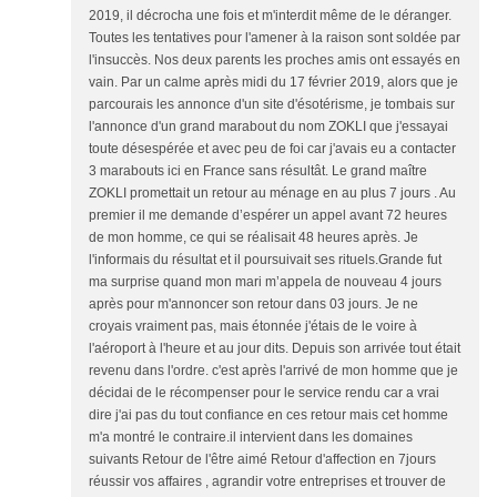
2019, il décrocha une fois et m'interdit même de le déranger.
Toutes les tentatives pour l'amener à la raison sont soldée par
l'insuccès. Nos deux parents les proches amis ont essayés en
vain. Par un calme après midi du 17 février 2019, alors que je
parcourais les annonce d'un site d'ésotérisme, je tombais sur
l'annonce d'un grand marabout du nom ZOKLI que j'essayai
toute désespérée et avec peu de foi car j'avais eu a contacter
3 marabouts ici en France sans résultât. Le grand maître
ZOKLI promettait un retour au ménage en au plus 7 jours . Au
premier il me demande d’espérer un appel avant 72 heures
de mon homme, ce qui se réalisait 48 heures après. Je
l'informais du résultat et il poursuivait ses rituels.Grande fut
ma surprise quand mon mari m’appela de nouveau 4 jours
après pour m'annoncer son retour dans 03 jours. Je ne
croyais vraiment pas, mais étonnée j'étais de le voire à
l'aéroport à l'heure et au jour dits. Depuis son arrivée tout était
revenu dans l'ordre. c'est après l'arrivé de mon homme que je
décidai de le récompenser pour le service rendu car a vrai
dire j'ai pas du tout confiance en ces retour mais cet homme
m'a montré le contraire.il intervient dans les domaines
suivants Retour de l'être aimé Retour d'affection en 7jours
réussir vos affaires , agrandir votre entreprises et trouver de