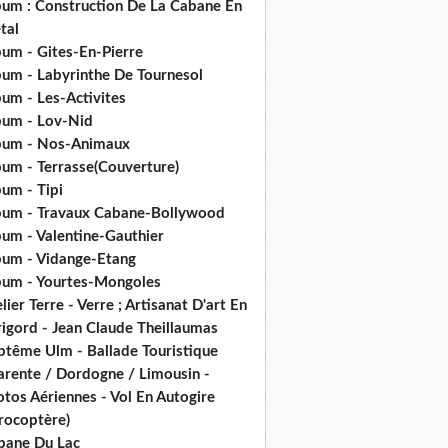
bum : Construction De La Cabane En
tal
bum - Gites-En-Pierre
bum - Labyrinthe De Tournesol
um - Les-Activites
bum - Lov-Nid
bum - Nos-Animaux
bum - Terrasse(Couverture)
um - Tipi
bum - Travaux Cabane-Bollywood
bum - Valentine-Gauthier
bum - Vidange-Etang
bum - Yourtes-Mongoles
lier Terre - Verre ; Artisanat D'art En
rigord - Jean Claude Theillaumas
ptême Ulm - Ballade Touristique
arente / Dordogne / Limousin -
tos Aériennes - Vol En Autogire
rocoptère)
bane Du Lac