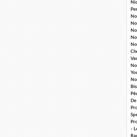
Ni
Pe
Nos
No
Nos
No
No
Ch
Va
No
Yo
No
Bis
Pê
De
Pro
Spé
Pr
- 
Ra