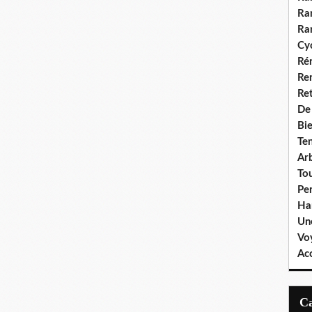
Ra
Ra
Cyc
Ré
Re
Re
De
Bie
Te
Ar
To
Pe
Ha
Un
Vo
Ac