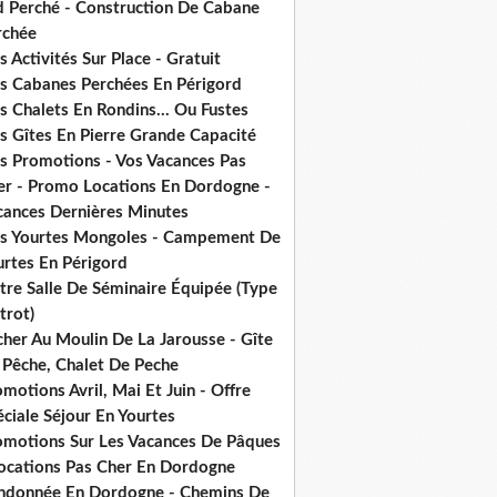
d Perché - Construction De Cabane
rchée
 Activités Sur Place - Gratuit
s Cabanes Perchées En Périgord
 Chalets En Rondins... Ou Fustes
s Gîtes En Pierre Grande Capacité
s Promotions - Vos Vacances Pas
er - Promo Locations En Dordogne -
cances Dernières Minutes
s Yourtes Mongoles - Campement De
urtes En Périgord
tre Salle De Séminaire Équipée (Type
trot)
cher Au Moulin De La Jarousse - Gîte
 Pêche, Chalet De Peche
motions Avril, Mai Et Juin - Offre
ciale Séjour En Yourtes
omotions Sur Les Vacances De Pâques
Locations Pas Cher En Dordogne
ndonnée En Dordogne - Chemins De