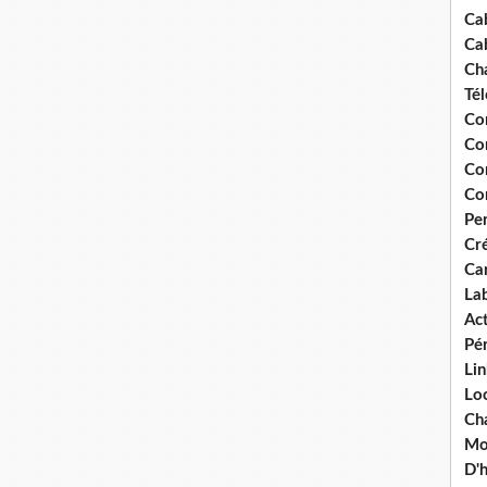
Ca
Ca
Ch
Té
Co
Co
Co
Co
Pe
Cré
Ca
La
Act
Pér
Lin
Loc
Cha
Mou
D'