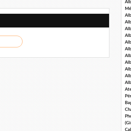
Al
Mé
Al
Al
Alb
Al
Al
Al
Alb
Al
Al
Al
Al
Ate
Pé
Ba
Ch
Pho
(Gi
Ca