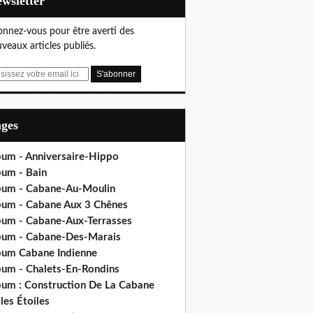
Newsletter
nnez-vous pour être averti des
veaux articles publiés.
ages
bum - Anniversaire-Hippo
bum - Bain
bum - Cabane-Au-Moulin
bum - Cabane Aux 3 Chênes
bum - Cabane-Aux-Terrasses
bum - Cabane-Des-Marais
bum Cabane Indienne
bum - Chalets-En-Rondins
bum : Construction De La Cabane
les Étoiles