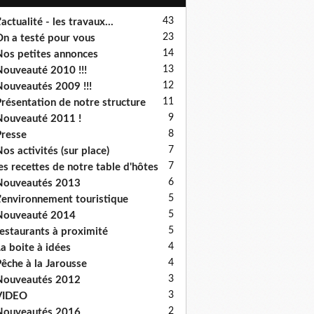
43
'actualité - les travaux...
23
n a testé pour vous
14
os petites annonces
13
ouveauté 2010 !!!
12
ouveautés 2009 !!!
11
résentation de notre structure
9
ouveauté 2011 !
8
resse
7
os activités (sur place)
7
es recettes de notre table d'hôtes
6
Nouveautés 2013
5
'environnement touristique
5
Nouveauté 2014
5
estaurants à proximité
4
a boite à idées
4
êche à la Jarousse
3
Nouveautés 2012
3
VIDEO
2
Nouveautés 2016