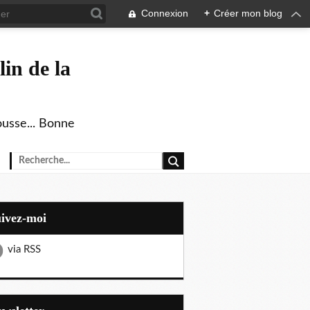
Connexion
+
Créer mon blog
in de la
ousse... Bonne
uivez-moi
via RSS