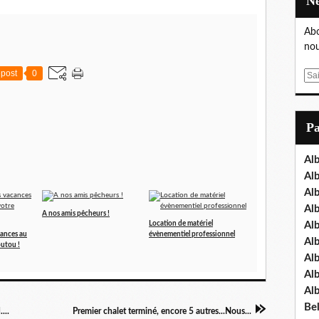
Abo
nou
post
0
E
m
a
i
P
l
Al
Al
Al
Al
A nos amis pêcheurs !
Location de matériel
Al
cances au
évènementiel professionnel
Al
outou !
Al
Al
Al
Bel
...
Premier chalet terminé, encore 5 autres...Nous...