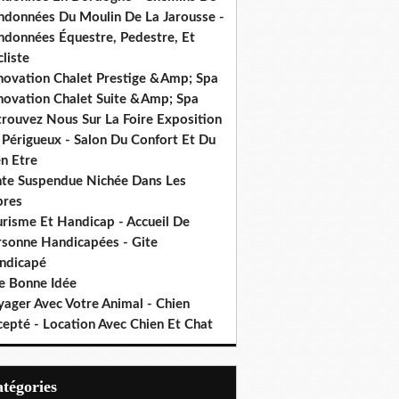
ndonnées Du Moulin De La Jarousse -
ndonnées Équestre, Pedestre, Et
liste
novation Chalet Prestige &Amp; Spa
novation Chalet Suite &Amp; Spa
trouvez Nous Sur La Foire Exposition
 Périgueux - Salon Du Confort Et Du
n Etre
nte Suspendue Nichée Dans Les
bres
urisme Et Handicap - Accueil De
rsonne Handicapées - Gite
ndicapé
e Bonne Idée
yager Avec Votre Animal - Chien
cepté - Location Avec Chien Et Chat
Catégories