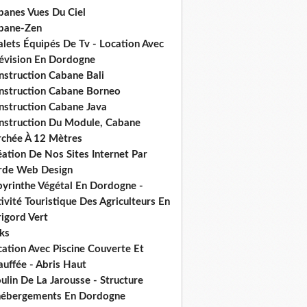
banes Vues Du Ciel
bane-Zen
alets Équipés De Tv - Location Avec
lévision En Dordogne
nstruction Cabane Bali
nstruction Cabane Borneo
nstruction Cabane Java
nstruction Du Module, Cabane
rchée À 12 Mètres
ation De Nos Sites Internet Par
rde Web Design
byrinthe Végétal En Dordogne -
ivité Touristique Des Agriculteurs En
igord Vert
ks
ation Avec Piscine Couverte Et
uffée - Abris Haut
lin De La Jarousse - Structure
hébergements En Dordogne