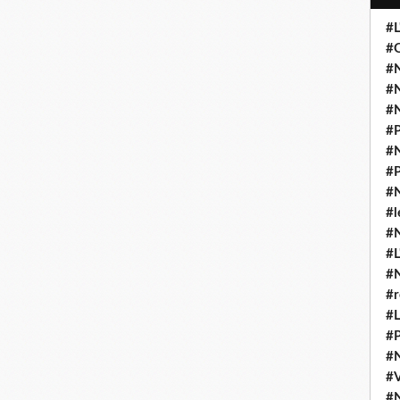
#L
#O
#N
#N
#N
#P
#N
#P
#N
#l
#
#L
#
#r
#L
#P
#
#
#